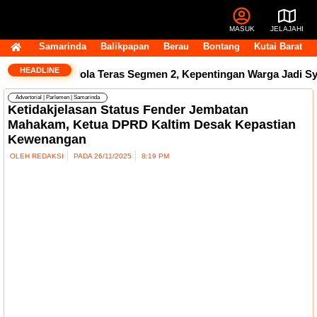
MASUK
JELAJAHI
Samarinda
Balikpapan
Berau
Bontang
Kutai Barat
HEADLINE
g Swasta Kelola Teras Segmen 2, Kepentingan Warga Jadi Syar
Advertorial
|
Parlemen
|
Samarinda
Ketidakjelasan Status Fender Jembatan
Mahakam, Ketua DPRD Kaltim Desak Kepastian
Kewenangan
OLEH
REDAKSI
PADA
26/11/2025
8:19 PM