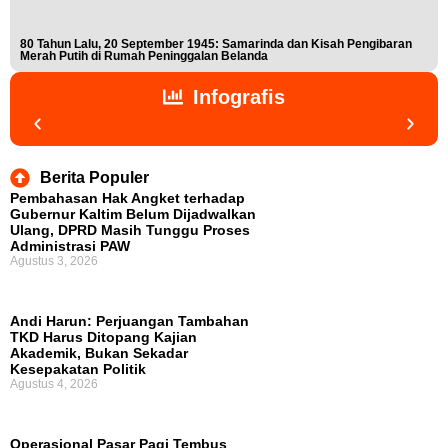
80 Tahun Lalu, 20 September 1945: Samarinda dan Kisah Pengibaran
Buk
Merah Putih di Rumah Peninggalan Belanda
Nis
Infografis
Berita Populer
Pembahasan Hak Angket terhadap
Gubernur Kaltim Belum Dijadwalkan
Ulang, DPRD Masih Tunggu Proses
Administrasi PAW
Agustus 3, 2026
Andi Harun: Perjuangan Tambahan
TKD Harus Ditopang Kajian
Akademik, Bukan Sekadar
Kesepakatan Politik
Agustus 4, 2026
Operasional Pasar Pagi Tembus