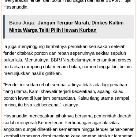
menyatakan fender dan dolphin itu bagian dari aset BBPJN,” ujar
Hasanuddin.
Baca Juga:
Jangan Tergiur Murah, Dinkes Kaltim
Minta Warga Teliti Pilih Hewan Kurban
Ia juga menyinggung lambatnya perbaikan kerusakan setelah
fender ditabrak ponton dan rebah sepenuhnya sekitar sepuluh
bulan lalu. Menurutnya, BBPJN sebelumnya menjanjikan proses
perbaikan rampung dalam enam bulan, namun hingga kini belum
menunjukkan hasil signifikan.
“Fender ini sudah rebah semua, artinya tidak ada lagi penahan
tiang utama. Kami khawatir terjadi kecelakaan, apalagi kalau
ponton lewat di luar jam pemanduan. Kalau tiang utama sampai
miring, itu bisa jadi bencana,” katanya.
Hasanuddin menegaskan pihaknya bersama pemerintah daerah
sudah menyurati Kementerian Perhubungan agar aktivitas
angkutan sungai dihentikan sementara hingga fender benar-benar
kembali terpasang demi menjaga keselamatan struktur jembatan.