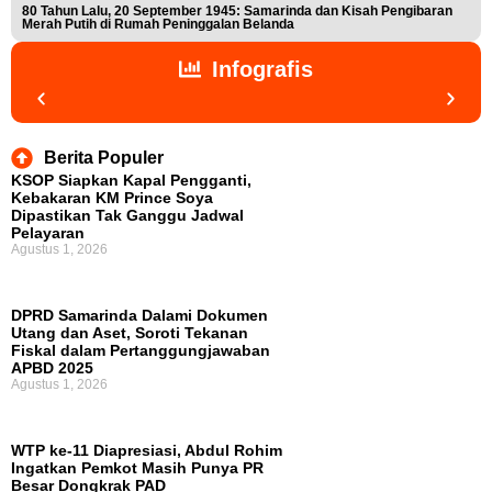
80 Tahun Lalu, 20 September 1945: Samarinda dan Kisah Pengibaran
Buk
Merah Putih di Rumah Peninggalan Belanda
Nis
Infografis
Berita Populer
KSOP Siapkan Kapal Pengganti,
Kebakaran KM Prince Soya
Dipastikan Tak Ganggu Jadwal
Pelayaran
Agustus 1, 2026
DPRD Samarinda Dalami Dokumen
Utang dan Aset, Soroti Tekanan
Fiskal dalam Pertanggungjawaban
APBD 2025
Agustus 1, 2026
WTP ke-11 Diapresiasi, Abdul Rohim
Ingatkan Pemkot Masih Punya PR
Besar Dongkrak PAD