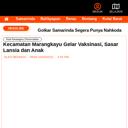
MASUK
JELAJAHI
Samarinda
Balikpapan
Berau
Bontang
Kutai Barat
HEADLINE
Golkar Samarinda Segera Punya Nahkoda
Kutai Kartanegara
|
Pemerintahan
Baru, Andi Satya Bicara Langkah ke Depan
Kecamatan Marangkayu Gelar Vaksinasi, Sasar
Lansia dan Anak
Komentar Pegawai RSUD IA Moeis Tuai
OLEH
REDAKSI
PADA
10/03/2022
3:53 PM
Kecaman, Inspektorat Siapkan Pendalaman
Dana Transfer Rp2,5 Triliun Masih Tertahan,
Ruang Fiskal Kaltim Kian Terhimpit
DPRD
Kaltim Tambah Lima Raperda di Luar
Propemperda, Fokus Perkuat PAD dan
Penyesuaian Organisasi Daerah
Transfer