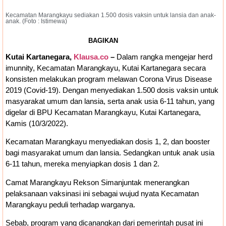
Bankeu Fisik Belum Cair, Kepala Daerah
Kecamatan Marangkayu sediakan 1.500 dosis vaksin untuk lansia dan anak-
anak. (Foto : Istimewa)
Khawatir Proyek Infrastruktur Terganggu
BAGIKAN
Kutai Kartanegara,
Klausa.co
–
Dalam rangka mengejar herd
imunnity, Kecamatan Marangkayu, Kutai Kartanegara secara
konsisten melakukan program melawan Corona Virus Disease
2019 (Covid-19). Dengan menyediakan 1.500 dosis vaksin untuk
masyarakat umum dan lansia, serta anak usia 6-11 tahun, yang
digelar di BPU Kecamatan Marangkayu, Kutai Kartanegara,
Kamis (10/3/2022).
Kecamatan Marangkayu menyediakan dosis 1, 2, dan booster
bagi masyarakat umum dan lansia. Sedangkan untuk anak usia
6-11 tahun, mereka menyiapkan dosis 1 dan 2.
Camat Marangkayu Rekson Simanjuntak menerangkan
pelaksanaan vaksinasi ini sebagai wujud nyata Kecamatan
Marangkayu peduli terhadap warganya.
Sebab, program yang dicanangkan dari pemerintah pusat ini