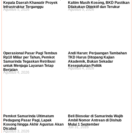
Kepala Daerah Khawatir Proyek
Kaltim Masih Kosong, BKD Pastikan
Infrastruktur Terganggu
Dilakukan Objektif dan Terukur
Agustus 5, 2026
Agustus 5, 2026
Operasional Pasar Pagi Tembus
Andi Harun: Perjuangan Tambahan
Rp10 Miliar per Tahun, Pemkot
TKD Harus Ditopang Kajian
Samarinda Tegaskan Retribusi
Akademik, Bukan Sekadar
untuk Menjaga Layanan Tetap
Kesepakatan Politik
Agustus 4, 2026
Berjalan
Agustus 4, 2026
Pemkot Samarinda Ultimatum
Beli Biosolar di Samarinda Wajib
Pedagang Pasar Pagi, Lapak
Ambil Nomor Antrean di Dishub
Kosong hingga Akhir Agustus Akan
Mulai 1 September
Juli 31, 2026
Dicabut
Agustus 3, 2026