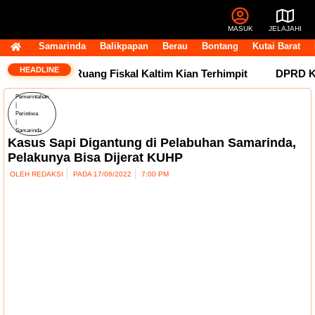
MASUK
JELAJAHI
Samarinda
Balikpapan
Berau
Bontang
Kutai Barat
HEADLINE
sih Tertahan, Ruang Fiskal Kaltim Kian Terhimpit
DPRD Kalt
Pemerintahan
|
Peristiwa
|
Samarinda
Kasus Sapi Digantung di Pelabuhan Samarinda,
Pelakunya Bisa Dijerat KUHP
OLEH
REDAKSI
PADA
17/06/2022
7:00 PM