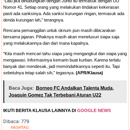
“Lalu jika dihubungkan dengan Junto itu termasuk dengan UU
Nomor 41. Setiap orang yang melakukan tindakan kekerasan
pasti ada sanksinya. Ada sanksi kurungan ringan, termasuk ada
denda kurungan lah,” terangnya.
Rencana pemanggilan untuk oknum pun masih dibicarakan
bersama jajaran. Pihaknya masih akan menelusuri siapa saja
yang melakukannya dan dari mana kapalnya.
“Kita masih mencari tahu siapa yang mengangkut dan siapa yang
mengawasi. Informasinya kemarin buat kurban. Karena terlalu
banyak dan mendesak, jadi memindahkannya seperti itu. Tapi
sebetulnya tetap salah sih,” tegasnya.
(APR/Klausa)
Baca Juga:
Borneo FC Andalkan Talenta Muda,
Joaquin Gomez Tak Terbebani Aturan U22
IKUTI BERITA KLAUSA LAINNYA DI
GOOGLE NEWS
Dibaca:
779
HASHTAG: