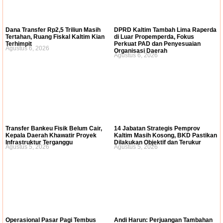
Dana Transfer Rp2,5 Triliun Masih
DPRD Kaltim Tambah Lima Raperda
Tertahan, Ruang Fiskal Kaltim Kian
di Luar Propemperda, Fokus
Terhimpit
Perkuat PAD dan Penyesuaian
Agustus 6, 2026
Organisasi Daerah
Agustus 6, 2026
Transfer Bankeu Fisik Belum Cair,
14 Jabatan Strategis Pemprov
Kepala Daerah Khawatir Proyek
Kaltim Masih Kosong, BKD Pastikan
Infrastruktur Terganggu
Dilakukan Objektif dan Terukur
Agustus 5, 2026
Agustus 5, 2026
Operasional Pasar Pagi Tembus
Andi Harun: Perjuangan Tambahan