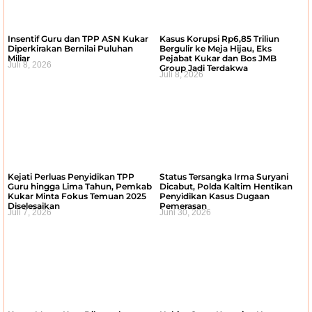
Insentif Guru dan TPP ASN Kukar
Kasus Korupsi Rp6,85 Triliun
Diperkirakan Bernilai Puluhan
Bergulir ke Meja Hijau, Eks
Miliar
Pejabat Kukar dan Bos JMB
Juli 8, 2026
Group Jadi Terdakwa
Juli 8, 2026
Kejati Perluas Penyidikan TPP
Status Tersangka Irma Suryani
Guru hingga Lima Tahun, Pemkab
Dicabut, Polda Kaltim Hentikan
Kukar Minta Fokus Temuan 2025
Penyidikan Kasus Dugaan
Diselesaikan
Pemerasan
Juli 7, 2026
Juni 30, 2026