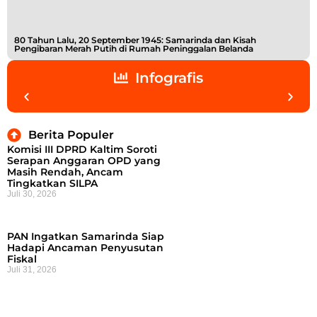
80 Tahun Lalu, 20 September 1945: Samarinda dan Kisah
Buk
Pengibaran Merah Putih di Rumah Peninggalan Belanda
Shi
Infografis
Berita Populer
Komisi III DPRD Kaltim Soroti
Serapan Anggaran OPD yang
Masih Rendah, Ancam
Tingkatkan SILPA
Juli 30, 2026
PAN Ingatkan Samarinda Siap
Hadapi Ancaman Penyusutan
Fiskal
Juli 31, 2026