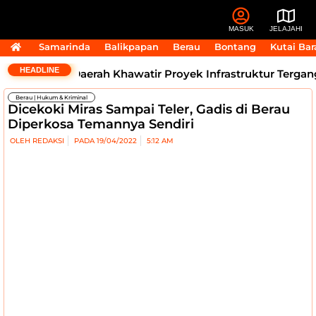
MASUK
JELAJAHI
Samarinda
Balikpapan
Berau
Bontang
Kutai Bar
HEADLINE
air, Kepala Daerah Khawatir Proyek Infrastruktur Tergang
Berau
|
Hukum & Kriminal
Dicekoki Miras Sampai Teler, Gadis di Berau
Diperkosa Temannya Sendiri
OLEH
REDAKSI
PADA
19/04/2022
5:12 AM