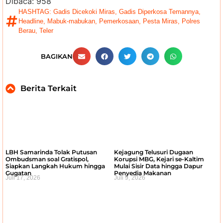
Dibaca:
958
HASHTAG:
Gadis Dicekoki Miras
,
Gadis Diperkosa Temannya
,
Headline
,
Mabuk-mabukan
,
Pemerkosaan
,
Pesta Miras
,
Polres
Berau
,
Teler
BAGIKAN
Berita Terkait
LBH Samarinda Tolak Putusan
Kejagung Telusuri Dugaan
Ombudsman soal Gratispol,
Korupsi MBG, Kejari se-Kaltim
Siapkan Langkah Hukum hingga
Mulai Sisir Data hingga Dapur
Gugatan
Penyedia Makanan
Juli 17, 2026
Juli 9, 2026