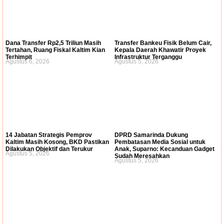
Dana Transfer Rp2,5 Triliun Masih
Transfer Bankeu Fisik Belum Cair,
Tertahan, Ruang Fiskal Kaltim Kian
Kepala Daerah Khawatir Proyek
Terhimpit
Infrastruktur Terganggu
Agustus 6, 2026
Agustus 5, 2026
14 Jabatan Strategis Pemprov
DPRD Samarinda Dukung
Kaltim Masih Kosong, BKD Pastikan
Pembatasan Media Sosial untuk
Dilakukan Objektif dan Terukur
Anak, Suparno: Kecanduan Gadget
Agustus 5, 2026
Sudah Meresahkan
Agustus 5, 2026