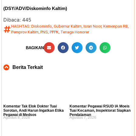
(DSY/ADV/Diskominfo Kaltim)
Dibaca:
445
HASHTAG:
Diskominfo
,
Gubernur Kaltim
,
Isran Noor
,
Kemenpan RB
,
Pemprov Kaltim
,
PNS
,
PPPK
,
Tenaga Honorer
BAGIKAN
Berita Terkait
Komentar Tak Elok Dokter Tuai
Komentar Pegawai RSUD IA Moeis
Sorotan, Andi Harun Ingatkan Etika
Tuai Kecaman, Inspektorat Siapkan
Pegawai di Medsos
Pendalaman
Agustus 8, 2026
Agustus 7, 2026