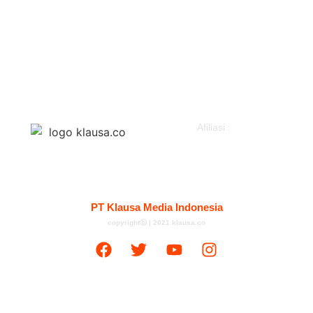
Hukum & Kriminal
Parlemen
Peristiwa
Pemerintahan
Politik
Klausapedia
Advertorial
Afiliasi :
Kontak
Redaksi
Tentang
Pedoman Media Siber
PT Klausa Media Indonesia
copyrightⓑ | 2021 klausa.co