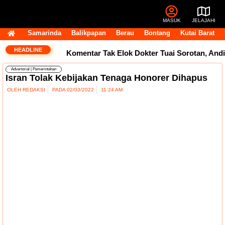
MASUK
JELAJAHI
Samarinda
Balikpapan
Berau
Bontang
Kutai Barat
HEADLINE
Komentar Tak Elok Dokter Tuai Sorotan, Andi
Advertorial
|
Pemerintahan
Harun Ingatkan Etika Pegawai di Medsos
Isran Tolak Kebijakan Tenaga Honorer Dihapus
OLEH
REDAKSI
PADA
02/03/2022
11:24 AM
Usai Terpilih Aklamasi, Andi Satya Pasang
Target Golkar Kuasai DPRD Samarinda
Golkar Samarinda Segera Punya Nahkoda
Baru, Andi Satya Bicara Langkah ke Depan
Komentar Pegawai RSUD IA Moeis Tuai
Kecaman, Inspektorat Siapkan Pendalaman
Dana Transfer Rp2,5 Triliun Masih Tertahan,