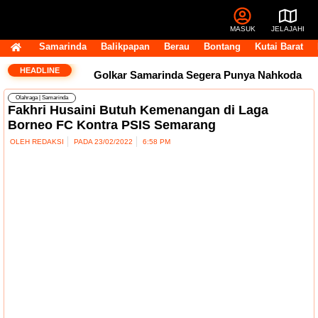
MASUK
JELAJAHI
Samarinda
Balikpapan
Berau
Bontang
Kutai Barat
HEADLINE
Golkar Samarinda Segera Punya Nahkoda
Olahraga
|
Samarinda
Baru, Andi Satya Bicara Langkah ke Depan
Fakhri Husaini Butuh Kemenangan di Laga
Borneo FC Kontra PSIS Semarang
Komentar Pegawai RSUD IA Moeis Tuai
OLEH
REDAKSI
PADA
23/02/2022
6:58 PM
Kecaman, Inspektorat Siapkan Pendalaman
Dana Transfer Rp2,5 Triliun Masih Tertahan,
Ruang Fiskal Kaltim Kian Terhimpit
DPRD
Kaltim Tambah Lima Raperda di Luar
Propemperda, Fokus Perkuat PAD dan
Penyesuaian Organisasi Daerah
Transfer