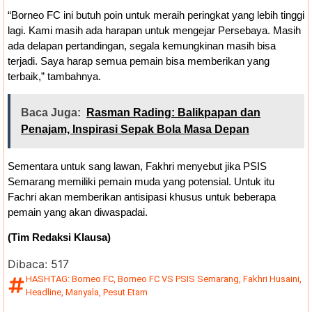
“Borneo FC ini butuh poin untuk meraih peringkat yang lebih tinggi
lagi. Kami masih ada harapan untuk mengejar Persebaya. Masih
ada delapan pertandingan, segala kemungkinan masih bisa
terjadi. Saya harap semua pemain bisa memberikan yang
terbaik,” tambahnya.
Baca Juga:
Rasman Rading: Balikpapan dan
Penajam, Inspirasi Sepak Bola Masa Depan
Sementara untuk sang lawan, Fakhri menyebut jika PSIS
Semarang memiliki pemain muda yang potensial. Untuk itu
Fachri akan memberikan antisipasi khusus untuk beberapa
pemain yang akan diwaspadai.
(Tim Redaksi Klausa)
Dibaca:
517
HASHTAG:
Borneo FC
,
Borneo FC VS PSIS Semarang
,
Fakhri Husaini
,
Headline
,
Manyala
,
Pesut Etam