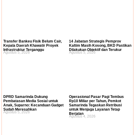
Transfer Bankeu Fisik Belum Cair,
14 Jabatan Strategis Pemprov
Kepala Daerah Khawatir Proyek
Kaltim Masih Kosong, BKD Pastikan
Infrastruktur Terganggu
Dilakukan Objektif dan Terukur
Agustus 5, 2026
Agustus 5, 2026
DPRD Samarinda Dukung
Operasional Pasar Pagi Tembus
Pembatasan Media Sosial untuk
Rp10 Miliar per Tahun, Pemkot
Anak, Suparno: Kecanduan Gadget
Samarinda Tegaskan Retribusi
Sudah Meresahkan
untuk Menjaga Layanan Tetap
Agustus 5, 2026
Berjalan
Agustus 4, 2026