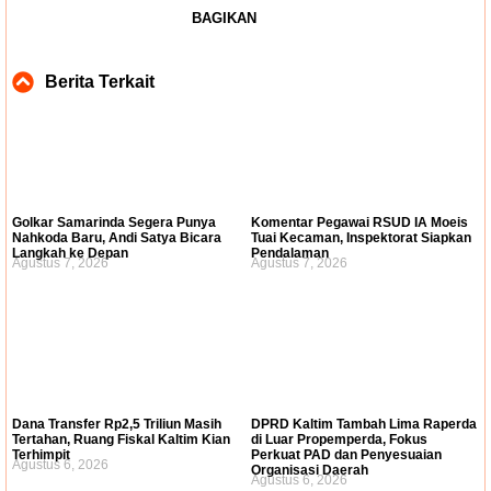
BAGIKAN
Berita Terkait
Golkar Samarinda Segera Punya
Komentar Pegawai RSUD IA Moeis
Nahkoda Baru, Andi Satya Bicara
Tuai Kecaman, Inspektorat Siapkan
Langkah ke Depan
Pendalaman
Agustus 7, 2026
Agustus 7, 2026
Dana Transfer Rp2,5 Triliun Masih
DPRD Kaltim Tambah Lima Raperda
Tertahan, Ruang Fiskal Kaltim Kian
di Luar Propemperda, Fokus
Terhimpit
Perkuat PAD dan Penyesuaian
Agustus 6, 2026
Organisasi Daerah
Agustus 6, 2026