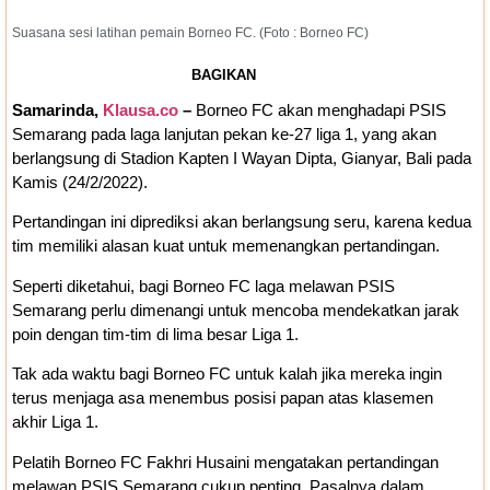
Bankeu Fisik Belum Cair, Kepala Daerah
Suasana sesi latihan pemain Borneo FC. (Foto : Borneo FC)
Khawatir Proyek Infrastruktur Terganggu
BAGIKAN
Samarinda,
Klausa.co
–
Borneo FC akan menghadapi PSIS
Semarang pada laga lanjutan pekan ke-27 liga 1, yang akan
berlangsung di Stadion Kapten I Wayan Dipta, Gianyar, Bali pada
Kamis (24/2/2022).
Pertandingan ini diprediksi akan berlangsung seru, karena kedua
tim memiliki alasan kuat untuk memenangkan pertandingan.
Seperti diketahui, bagi Borneo FC laga melawan PSIS
Semarang perlu dimenangi untuk mencoba mendekatkan jarak
poin dengan tim-tim di lima besar Liga 1.
Tak ada waktu bagi Borneo FC untuk kalah jika mereka ingin
terus menjaga asa menembus posisi papan atas klasemen
akhir Liga 1.
Pelatih Borneo FC Fakhri Husaini mengatakan pertandingan
melawan PSIS Semarang cukup penting. Pasalnya dalam