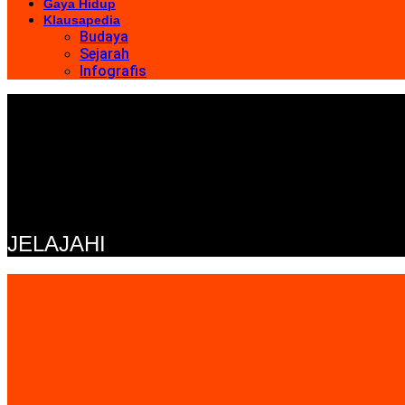
Gaya Hidup
Klausapedia
Budaya
Sejarah
Infografis
JELAJAHI