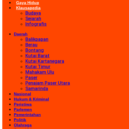
Gaya Hidup
Klausapedia
Budaya
Sejarah
Infografis
Daerah
Balikpapan
Berau
Bontang
Kutai Barat
Kutai Kartanegara
Kutai Timur
Mahakam Ulu
Paser
Penajam Paser Utara
Samarinda
Nasional
Hukum & Kriminal
Peristiwa
Parlemen
Pemerintahan
Politik
Olahraga