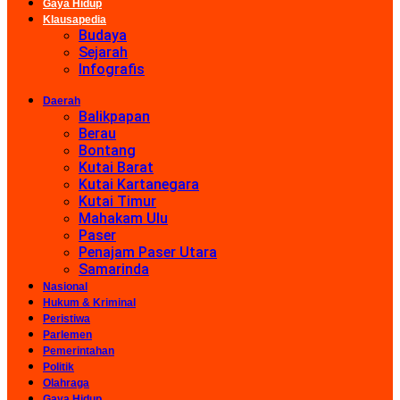
Gaya Hidup
Klausapedia
Budaya
Sejarah
Infografis
Daerah
Balikpapan
Berau
Bontang
Kutai Barat
Kutai Kartanegara
Kutai Timur
Mahakam Ulu
Paser
Penajam Paser Utara
Samarinda
Nasional
Hukum & Kriminal
Peristiwa
Parlemen
Pemerintahan
Politik
Olahraga
Gaya Hidup