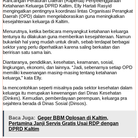
Rancangan Peraturan Daerah (Raperda) Penyelenggaraan
Ketahanan Keluarga DPRD Kaltim, Elly Hartati Rasyid
mengingatkan pentingnya koordinasi lintas Organisasi Perangkat
Daerah (OPD) dalam mengelaborasikan guna meningkatkan
kesejahteraan keluarga di Kaltim.
Menurutnya, ketika berbicara menyangkut ketahanan keluarga
tentunya itu dilakukan guna memberikan kesejahteraan. Namun
bukanlah hal yang mudah untuk diraih, sebab terdapat berbagai
sektor yang perlu diperhatikan karena saling berkaitan dan
beririsan satu sama lain.
Diantaranya, pendidikan, kesehatan, keamanan, sosial,
lingkungan, ekonomi, dan lainnya. “Jadi, sebenarnya setiap OPD
memiliki kewenangan masing-masing tentang ketahanan
keluarga,” kata Elly.
Ia mencontohkan seperti misalnya pada sektor kesehatan dalam
keluarga itu merupakan kewenangan dari Dinas Kesehatan
(Dinkes). Kemudian, pemberdayaan perempuan, keluarga pra
sejahtera berada di Dinas Sosial (Dinsos).
Baca Juga:
Geger BBM Oplosan di Kaltim,
Pertamina Janji Servis Gratis Usai RDP dengan
DPRD Kaltim