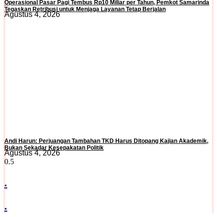
Operasional Pasar Pagi Tembus Rp10 Miliar per Tahun, Pemkot Samarinda
Tegaskan Retribusi untuk Menjaga Layanan Tetap Berjalan
Agustus 4, 2026
Andi Harun: Perjuangan Tambahan TKD Harus Ditopang Kajian Akademik,
Bukan Sekadar Kesepakatan Politik
Agustus 4, 2026
.
.