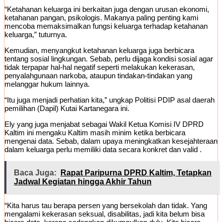
“Ketahanan keluarga ini berkaitan juga dengan urusan ekonomi,
ketahanan pangan, psikologis. Makanya paling penting kami
mencoba memaksimalkan fungsi keluarga terhadap ketahanan
keluarga,” tuturnya.
Kemudian, menyangkut ketahanan keluarga juga berbicara
tentang sosial lingkungan. Sebab, perlu dijaga kondisi sosial agar
tidak terpapar hal-hal negatif seperti melakukan kekerasan,
penyalahgunaan narkoba, ataupun tindakan-tindakan yang
melanggar hukum lainnya.
“Itu juga menjadi perhatian kita,” ungkap Politisi PDIP asal daerah
pemilihan (Dapil) Kutai Kartanegara ini.
Ely yang juga menjabat sebagai Wakil Ketua Komisi IV DPRD
Kaltim ini mengaku Kaltim masih minim ketika berbicara
mengenai data. Sebab, dalam upaya meningkatkan kesejahteraan
dalam keluarga perlu memiliki data secara konkret dan valid .
Baca Juga:
Rapat Paripurna DPRD Kaltim, Tetapkan
Jadwal Kegiatan hingga Akhir Tahun
“Kita harus tau berapa persen yang bersekolah dan tidak. Yang
mengalami kekerasan seksual, disabilitas, jadi kita belum bisa