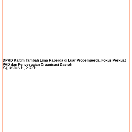
DPRD Kaltim Tambah Lima Raperda di Luar Propemperda, Fokus Perkuat
PAD dan Penyesuaian Organisasi Daerah
Agustus 6, 2026