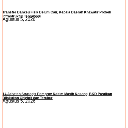
Transfer Bankeu Fisik Belum Cair, Kepala Daerah Khawatir Proyek
Infrastruktur Terganggu
Agustus 5, 2026
14 Jabatan Strategis Pemprov Kaltim Masih Kosong, BKD Pastikan
Dilakukan Objektif dan Terukur
Agustus 5, 2026