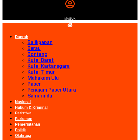
MASUK
Daerah
Balikpapan
Berau
Bontang
Kutai Barat
Kutai Kartanegara
Kutai Timur
Mahakam Ulu
Paser
Penajam Paser Utara
Samarinda
Nasional
Hukum & Kriminal
Peristiwa
Parlemen
Pemerintahan
Politik
Olahraga