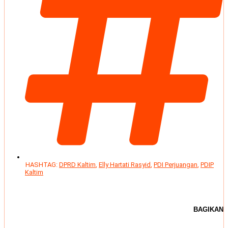
HASHTAG:
DPRD Kaltim
,
Elly Hartati Rasyid
,
PDI Perjuangan
,
PDIP
Kaltim
BAGIKAN