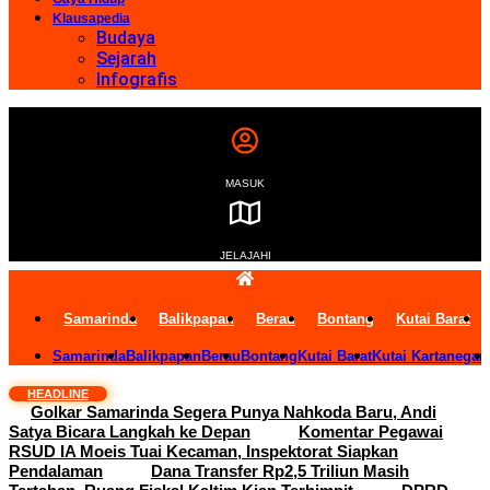
Klausapedia
Budaya
Sejarah
Infografis
MASUK
JELAJAHI
Samarinda
Balikpapan
Berau
Bontang
Kutai Barat
Samarinda
Balikpapan
Berau
Bontang
Kutai Barat
Kutai Kartanegar
HEADLINE
Golkar Samarinda Segera Punya Nahkoda Baru, Andi
Satya Bicara Langkah ke Depan
Komentar Pegawai
RSUD IA Moeis Tuai Kecaman, Inspektorat Siapkan
Pendalaman
Dana Transfer Rp2,5 Triliun Masih