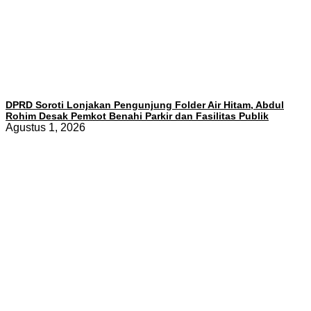
DPRD Soroti Lonjakan Pengunjung Folder Air Hitam, Abdul
Rohim Desak Pemkot Benahi Parkir dan Fasilitas Publik
Agustus 1, 2026