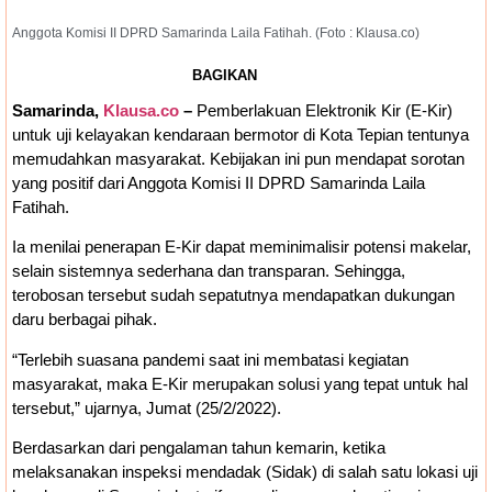
Kajian Akademik, Bukan Sekadar Kesepakatan
Anggota Komisi II DPRD Samarinda Laila Fatihah. (Foto : Klausa.co)
Politik
Pembahasan Hak Angket terhadap
BAGIKAN
Samarinda,
Klausa.co
–
Pemberlakuan Elektronik Kir (E-Kir)
Gubernur Kaltim Belum Dijadwalkan Ulang,
untuk uji kelayakan kendaraan bermotor di Kota Tepian tentunya
memudahkan masyarakat. Kebijakan ini pun mendapat sorotan
DPRD Masih Tunggu Proses Administrasi
yang positif dari Anggota Komisi II DPRD Samarinda Laila
Fatihah.
PAW
Ia menilai penerapan E-Kir dapat meminimalisir potensi makelar,
selain sistemnya sederhana dan transparan. Sehingga,
terobosan tersebut sudah sepatutnya mendapatkan dukungan
daru berbagai pihak.
“Terlebih suasana pandemi saat ini membatasi kegiatan
masyarakat, maka E-Kir merupakan solusi yang tepat untuk hal
tersebut,” ujarnya, Jumat (25/2/2022).
Berdasarkan dari pengalaman tahun kemarin, ketika
melaksanakan inspeksi mendadak (Sidak) di salah satu lokasi uji