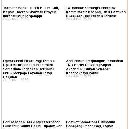
Transfer Bankeu Fisik Belum Cair,
14 Jabatan Strategis Pemprov
Kepala Daerah Khawatir Proyek
Kaltim Masih Kosong, BKD Pastikan
Infrastruktur Terganggu
Dilakukan Objektif dan Terukur
Agustus 5, 2026
Agustus 5, 2026
Operasional Pasar Pagi Tembus
Andi Harun: Perjuangan Tambahan
Rp10 Miliar per Tahun, Pemkot
TKD Harus Ditopang Kajian
Samarinda Tegaskan Retribusi
Akademik, Bukan Sekadar
untuk Menjaga Layanan Tetap
Kesepakatan Politik
Agustus 4, 2026
Berjalan
Agustus 4, 2026
Pembahasan Hak Angket terhadap
Pemkot Samarinda Ultimatum
Gubernur Kaltim Belum Dijadwalkan
Pedagang Pasar Pagi, Lapak