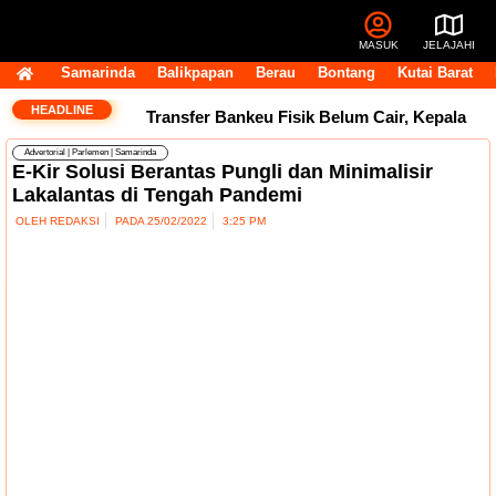
MASUK
JELAJAHI
Samarinda
Balikpapan
Berau
Bontang
Kutai Barat
HEADLINE
Transfer Bankeu Fisik Belum Cair, Kepala
Advertorial
|
Parlemen
|
Samarinda
Daerah Khawatir Proyek Infrastruktur
E-Kir Solusi Berantas Pungli dan Minimalisir
Lakalantas di Tengah Pandemi
Terganggu
14 Jabatan Strategis Pemprov
OLEH
REDAKSI
PADA
25/02/2022
3:25 PM
Kaltim Masih Kosong, BKD Pastikan Dilakukan
Objektif dan Terukur
Operasional Pasar
Pagi Tembus Rp10 Miliar per Tahun, Pemkot
Samarinda Tegaskan Retribusi untuk Menjaga
Layanan Tetap Berjalan
Andi Harun:
Perjuangan Tambahan TKD Harus Ditopang