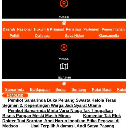
MASUK
Daerah
Nasional
Hukum & Kriminal
Peristiwa
Parlemen
Pemerintahan
Politik
Olahraga
Gaya Hidup
Klausapedia
MASUK
JELAJAHI
Samarinda
Balikpapan
Berau
Bontang
Kutai Barat
Kutai
HEADLINE
Pemkot Samarinda Buka Peluang Swasta Kelola Teras
Segmen 2, Kepentingan Warga Jadi Syarat Utama
Pemkot Samarinda Minta Varia Niaga Tak Tinggalkan
Bisnis Pangan Meski Masih Minus
Komentar Tak Elok
Dokter Tuai Sorotan, Andi Harun Ingatkan Etika Pegawai di
Medsos
Usai Terpilih Aklamasi, Andi Satya Pasang