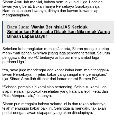
Sihran Amrullah menilai, bahwa semua klub di Liga 1 adalah
lawan yang berat. Bukan hanya Persebaya Surabaya saja.
Namun siapapun lawanya, dirinya dan kawan-kawan siap
menghadapinya.
Baca Juga:
Wanita Berinisial AS Keciduk
Seludupkan Sabu-sabu Dilauk Ikan Nila untuk Warga
Binaan Lapas Bayur
Sebelum keberangkatan menuju Jakarta, Sihran mengaku tetap
menikmati latihan akhirnya jelang laga perdana tersebut. Seluruh
penggawa Borneo FC tentunya antusiasi menyambut laga
perdana Liga 1.
“Ya, saya juga mendengar ada kabar kalau kami main tanggal 4
lawan Persebaya. Ini jelas kabar yang sangat menyenangkan,”
ujar Sihran Amrullah dilansir dari laman resmi Borneo FC.
“Sebagai pemain sih kami siap bertanding. Selain itu kami juga
siap menjalani protokol kesehatan yang katanya lebih ketat dari
Piala Menpora lalu,” ucapnya.
Sihran pun mengaku bahwa selama ini ia dan rekan-rekannya
telah menunggu kabar baik ini. Sehingga ia mengaku tak akan
peduli dengan lawan siapapun yang akan dihadapinya.