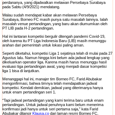
perdananya, yang dijadwalkan melawan Persebaya Surabaya
pada Sabtu (4/9/2021) mendatang.
Walau sudah mendapat kabar akan melawan Persebaya
Surabaya, Borneo FC masih punya satu masalah lainnya. Ialah
masalah venue pertandingan, yang baru akan diumumkan oleh
PT LIB pada H-2 pertandingan.
Hal ini lantaran kompetisi bergulir ditengah pandemi Covid-19,
oleh karena itu PT Liga Indonesia Baru (LIB) masih menunggu
arahan dari pemerintah untuk lokasi paling aman.
Seperti diketahui, kompetisi Liga 1 sejatinya telah di mulai pada 27
Agustus lalu. Namun hingga kini belum ada jadwal lengkap yang
dikeluarkan operator liga. Karena masih harus menunggu hasil
evaluasi tiga pertandingan awal, yang menjadi dasar kompetisi
liga 1 bisa di lanjutkan.
Menanggapi hal ini, manajer tim Borneo FC, Farid Abubakar
mengonfirmasi, bahwa timnya telah mendapatkan jadwal
kompetisi. Kendati demikian, jadwal yang diterimanya hanya
untuk enam pertandingan seri 1.
“Tapi jadwal pertandingan yang kami terima baru untuk enam
pertandingan. Untuk jadwal penuhnya kami belum menerima
konfirmasi jadi hanya untuk seri pertama saja,” kata Farid
Abubakar dilansir
Klausa.co
dari laman resmi Borneo FC.