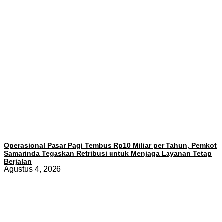
Operasional Pasar Pagi Tembus Rp10 Miliar per Tahun, Pemkot
Samarinda Tegaskan Retribusi untuk Menjaga Layanan Tetap
Berjalan
Agustus 4, 2026