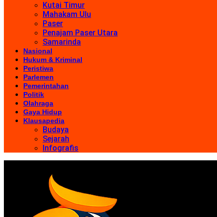
Kutai Timur
Mahakam Ulu
Paser
Penajam Paser Utara
Samarinda
Nasional
Hukum & Kriminal
Peristiwa
Parlemen
Pemerintahan
Politik
Olahraga
Gaya Hidup
Klausapedia
Budaya
Sejarah
Infografis