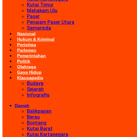
Kutai Timur
Mahakam Ulu
Paser
Penajam Paser Utara
Samarinda
Nasional
Hukum & Kriminal
Peristiwa
Parlemen
Pemerintahan
Politik
Olahraga
Gaya Hidup
Klausapedia
Budaya
Sejarah
Infografis
Daerah
Balikpapan
Berau
Bontang
Kutai Barat
Kutai Kartanegara