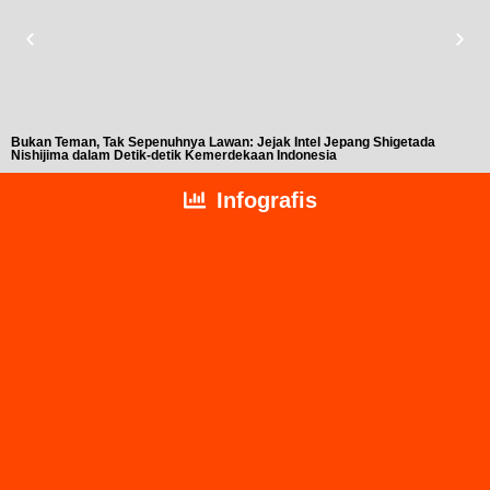
Bukan Teman, Tak Sepenuhnya Lawan: Jejak Intel Jepang Shigetada
A
Nishijima dalam Detik-detik Kemerdekaan Indonesia
T
Infografis