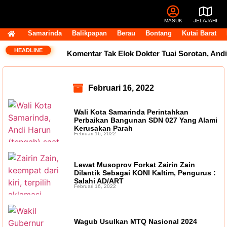
MASUK
JELAJAHI
Samarinda
Balikpapan
Berau
Bontang
Kutai Barat
HEADLINE
Komentar Tak Elok Dokter Tuai Sorotan, Andi
Harun Ingatkan Etika Pegawai di Medsos
Februari 16, 2022
Usai Terpilih Aklamasi, Andi Satya Pasang
Wali Kota Samarinda Perintahkan
Target Golkar Kuasai DPRD Samarinda
Perbaikan Bangunan SDN 027 Yang Alami
Kerusakan Parah
Februari 16, 2022
Golkar Samarinda Segera Punya Nahkoda
Baru, Andi Satya Bicara Langkah ke Depan
Lewat Musoprov Forkat Zairin Zain
Dilantik Sebagai KONI Kaltim, Pengurus :
Komentar Pegawai RSUD IA Moeis Tuai
Salahi AD/ART
Februari 16, 2022
Kecaman, Inspektorat Siapkan Pendalaman
Dana Transfer Rp2,5 Triliun Masih Tertahan,
Wagub Usulkan MTQ Nasional 2024