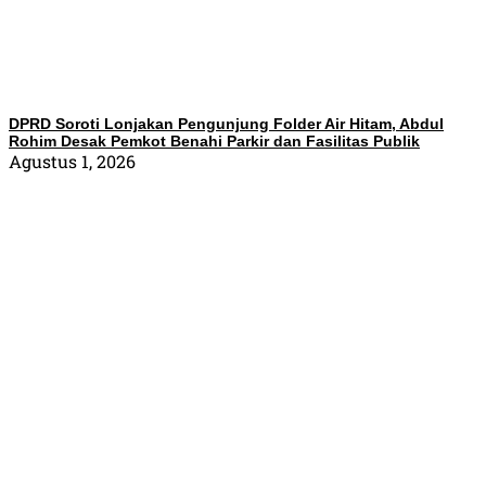
DPRD Soroti Lonjakan Pengunjung Folder Air Hitam, Abdul
Rohim Desak Pemkot Benahi Parkir dan Fasilitas Publik
Agustus 1, 2026