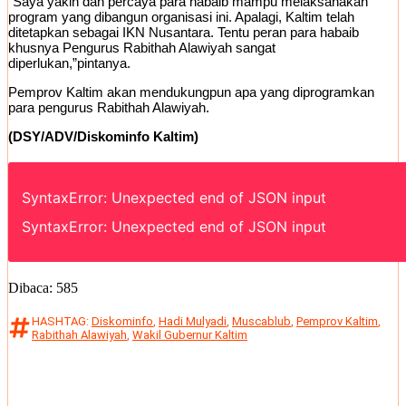
“Saya yakin dan percaya para habaib mampu melaksanakan
program yang dibangun organisasi ini. Apalagi, Kaltim telah
ditetapkan sebagai IKN Nusantara. Tentu peran para habaib
khusnya Pengurus Rabithah Alawiyah sangat
diperlukan,”pintanya.
Pemprov Kaltim akan mendukungpun apa yang diprogramkan
para pengurus Rabithah Alawiyah.
(DSY/ADV/Diskominfo Kaltim
)
SyntaxError: Unexpected end of JSON input
SyntaxError: Unexpected end of JSON input
Dibaca:
585
HASHTAG:
Diskominfo
,
Hadi Mulyadi
,
Muscablub
,
Pemprov Kaltim
,
Rabithah Alawiyah
,
Wakil Gubernur Kaltim