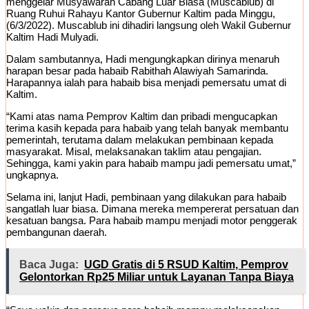
menggelar Musyawarah Cabang Luar Biasa (Muscablub) di
Ruang Ruhui Rahayu Kantor Gubernur Kaltim pada Minggu,
(6/3/2022). Muscablub ini dihadiri langsung oleh Wakil Gubernur
Kaltim Hadi Mulyadi.
Dalam sambutannya, Hadi mengungkapkan dirinya menaruh
harapan besar pada habaib Rabithah Alawiyah Samarinda.
Harapannya ialah para habaib bisa menjadi pemersatu umat di
Kaltim.
“Kami atas nama Pemprov Kaltim dan pribadi mengucapkan
terima kasih kepada para habaib yang telah banyak membantu
pemerintah, terutama dalam melakukan pembinaan kepada
masyarakat. Misal, melaksanakan taklim atau pengajian.
Sehingga, kami yakin para habaib mampu jadi pemersatu umat,”
ungkapnya.
Selama ini, lanjut Hadi, pembinaan yang dilakukan para habaib
sangatlah luar biasa. Dimana mereka mempererat persatuan dan
kesatuan bangsa. Para habaib mampu menjadi motor penggerak
pembangunan daerah.
Baca Juga:
UGD Gratis di 5 RSUD Kaltim, Pemprov
Gelontorkan Rp25 Miliar untuk Layanan Tanpa Biaya