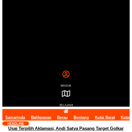
MASUK
JELAJAHI
Samarinda
Balikpapan
Berau
Bontang
Kutai Barat
Kutai
HEADLINE
Usai Terpilih Aklamasi, Andi Satya Pasang Target Golkar