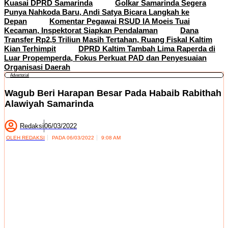
Kuasai DPRD Samarinda
Golkar Samarinda Segera
Punya Nahkoda Baru, Andi Satya Bicara Langkah ke
Depan
Komentar Pegawai RSUD IA Moeis Tuai
Kecaman, Inspektorat Siapkan Pendalaman
Dana
Transfer Rp2,5 Triliun Masih Tertahan, Ruang Fiskal Kaltim
Kian Terhimpit
DPRD Kaltim Tambah Lima Raperda di
Luar Propemperda, Fokus Perkuat PAD dan Penyesuaian
Organisasi Daerah
Advertorial
Wagub Beri Harapan Besar Pada Habaib Rabithah
Alawiyah Samarinda
Redaksi
06/03/2022
OLEH
REDAKSI
PADA
06/03/2022
9:08 AM