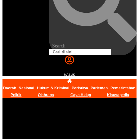
Search
MASUK
Daerah
Nasional
Hukum & Kriminal
Peristiwa
Parlemen
Pemerintahan
Politik
Olahraga
Gaya Hidup
Klausapedia