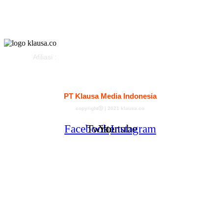
Klausapedia
Advertorial
Afiliasi :
Kontak
Redaksi
Tentang
Pedoman Media Siber
PT Klausa Media Indonesia
copyrightⓑ | 2021 klausa.co
Facebook
Twitter
Youtube
Instagram