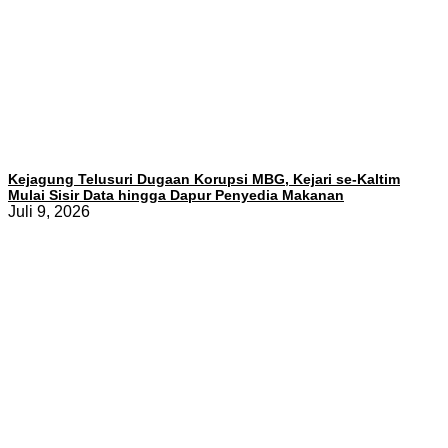
Kejagung Telusuri Dugaan Korupsi MBG, Kejari se-Kaltim
Mulai Sisir Data hingga Dapur Penyedia Makanan
Juli 9, 2026