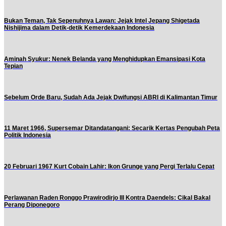
Bukan Teman, Tak Sepenuhnya Lawan: Jejak Intel Jepang Shigetada
Nishijima dalam Detik-detik Kemerdekaan Indonesia
Aminah Syukur: Nenek Belanda yang Menghidupkan Emansipasi Kota
Tepian
Sebelum Orde Baru, Sudah Ada Jejak Dwifungsi ABRI di Kalimantan Timur
11 Maret 1966, Supersemar Ditandatangani: Secarik Kertas Pengubah Peta
Politik Indonesia
20 Februari 1967 Kurt Cobain Lahir: Ikon Grunge yang Pergi Terlalu Cepat
Perlawanan Raden Ronggo Prawirodirjo III Kontra Daendels: Cikal Bakal
Perang Diponegoro