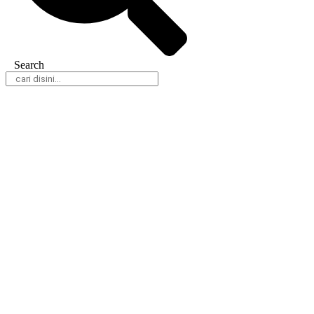
Search
Daerah
Nasional
Hukum & Kriminal
Peristiwa
Politik
Olahraga
Gaya Hidup
Parlemen
Pemerintahan