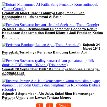
Sejarah 30 Maret 1432 : Lahirnya Sang Penaklukan
Konstantinopel, Muhammad Al Fatih
Maret 30, 2022
26 Maret 1968 : Bermodalkan Supersemar, Soeharto Rebut
Kekuasaan Soekarno dan Resmi Dilantik Jadi Presiden Kedua
RI
Maret 26, 2022
Sejarah 24
Maret 1946 :
Penyebab Terjadinya Peristiwa Bandung Lautan Api
Maret 24, 2022
Sejarah 28 September 1966 : Kembalinya Indonesia Sebagai
Anggota PBB
September 28, 2021
Sejarah 3 September : Ain Jalut, Saksi Bisu Kemenangan
Pertama Umat Islam Lawan Tentara Mongol
September 2, 2021
1
2
Next »