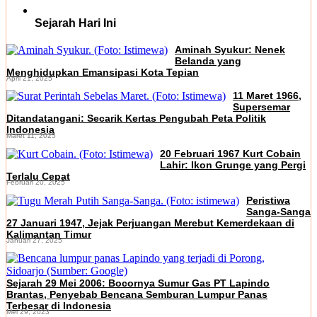
Sejarah Hari Ini
Aminah Syukur: Nenek
Belanda yang
Menghidupkan Emansipasi Kota Tepian
April 21, 2025
11 Maret 1966,
Supersemar
Ditandatangani: Secarik Kertas Pengubah Peta Politik
Indonesia
Maret 11, 2025
20 Februari 1967 Kurt Cobain
Lahir: Ikon Grunge yang Pergi
Terlalu Cepat
Februari 20, 2025
Peristiwa
Sanga-Sanga
27 Januari 1947, Jejak Perjuangan Merebut Kemerdekaan di
Kalimantan Timur
Januari 27, 2025
Sejarah 29 Mei 2006: Bocornya Sumur Gas PT Lapindo
Brantas, Penyebab Bencana Semburan Lumpur Panas
Terbesar di Indonesia
Mei 29, 2023