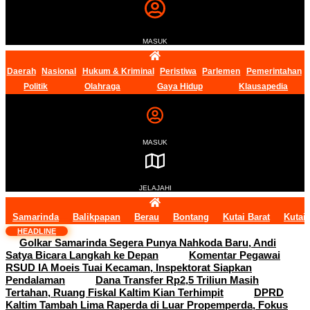
MASUK
Daerah
Nasional
Hukum & Kriminal
Peristiwa
Parlemen
Pemerintahan
Politik
Olahraga
Gaya Hidup
Klausapedia
MASUK
JELAJAHI
Samarinda
Balikpapan
Berau
Bontang
Kutai Barat
Kutai
HEADLINE
Golkar Samarinda Segera Punya Nahkoda Baru, Andi
Satya Bicara Langkah ke Depan
Komentar Pegawai
RSUD IA Moeis Tuai Kecaman, Inspektorat Siapkan
Pendalaman
Dana Transfer Rp2,5 Triliun Masih
Tertahan, Ruang Fiskal Kaltim Kian Terhimpit
DPRD
Kaltim Tambah Lima Raperda di Luar Propemperda, Fokus