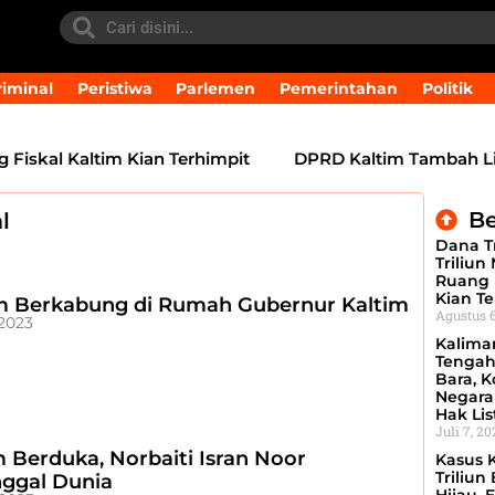
iminal
Peristiwa
Parlemen
Pemerintahan
Politik
iskal Kaltim Kian Terhimpit
DPRD Kaltim Tambah Lima 
Be
l
Dana Tr
Triliun
Ruang 
Kian Te
 Berkabung di Rumah Gubernur Kaltim
Agustus 6
 2023
Kalima
Tengah
Bara, Ko
Negara
Hak Lis
Juli 7, 2
m Berduka, Norbaiti Isran Noor
Kasus 
Triliun
ggal Dunia