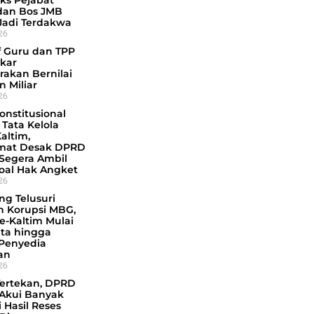
Eks Pejabat
dan Bos JMB
Jadi Terdakwa
026
f Guru dan TPP
kar
rakan Bernilai
 Miliar
026
onstitusional
Tata Kelola
Kaltim,
mat Desak DPRD
 Segera Ambil
soal Hak Angket
026
ng Telusuri
 Korupsi MBG,
se-Kaltim Mulai
ata hingga
Penyedia
an
026
Tertekan, DPRD
 Akui Banyak
i Hasil Reses