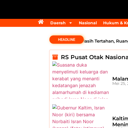
Daerah
Nasional
Hukum & Kr
HEADLINE
Dana Transfer Rp2,5 Triliun Masih Tertahan, Ruang F
RS Pusat Otak Nasiona
Malam
Mei 25,
Kalti
Menin