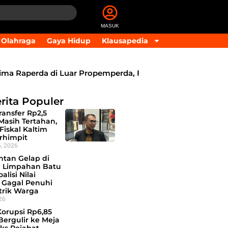
MASUK
Olahraga
Gaya Hidup
Klausapedia
Raperda di Luar Propemperda, Fokus Perkuat PAD dan Pe
rita Populer
ansfer Rp2,5
 Masih Tertahan,
Fiskal Kaltim
rhimpit
, 2026
ntan Gelap di
 Limpahan Batu
alisi Nilai
 Gagal Penuhi
trik Warga
026
Korupsi Rp6,85
 Bergulir ke Meja