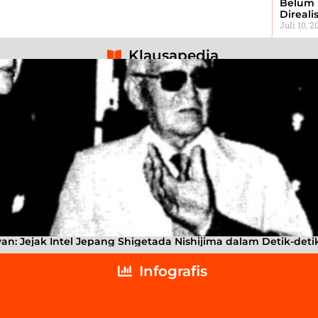
Belum 
Direali
Juli 10, 2
Klausapedia
: Jejak Intel Jepang Shigetada Nishijima dalam Detik-det
Infografis