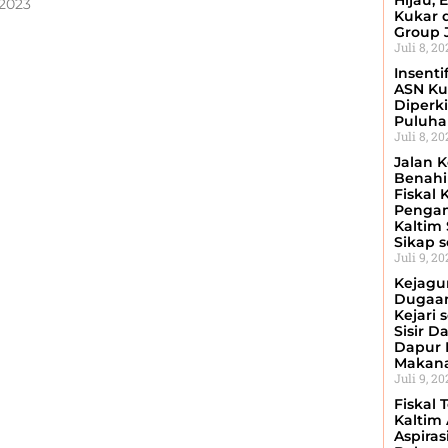
Hijau, 
 2023
Kukar 
Group 
Juli 8, 2
Insenti
ASN Ku
Diperki
Puluhan
Juli 8, 2
Jalan K
Benahi 
Fiskal 
Penga
Kaltim
Sikap 
Juli 9, 2
Kejagu
Dugaan
Kejari 
Sisir D
Dapur 
Makan
Juli 9, 2
Fiskal 
Kaltim
Aspiras