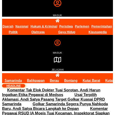
MASUK
Daerah
Nasional
Hukum & Kriminal
Peristiwa
Parlemen
Pemerintahan
Politik
Olahraga
Gaya Hidup
Klausapedia
MASUK
JELAJAHI
Samarinda
Balikpapan
Berau
Bontang
Kutai Barat
Kutai
HEADLINE
Komentar Tak Elok Dokter Tuai Sorotan, Andi Harun
Ingatkan Etika Pegawai di Medsos
Usai Terpilih
Aklamasi, Andi Satya Pasang Target Golkar Kuasai DPRD
Samarinda
Golkar Samarinda Segera Punya Nahkoda
Baru, Andi Satya Bicara Langkah ke Depan
Komentar
Pegawai RSUD IA Moeis Tuai Kecaman, Inspektorat Siapkan