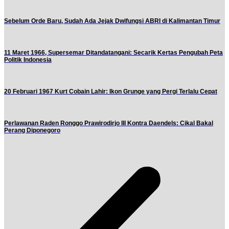
Sebelum Orde Baru, Sudah Ada Jejak Dwifungsi ABRI di Kalimantan Timur
11 Maret 1966, Supersemar Ditandatangani: Secarik Kertas Pengubah Peta
Politik Indonesia
20 Februari 1967 Kurt Cobain Lahir: Ikon Grunge yang Pergi Terlalu Cepat
Perlawanan Raden Ronggo Prawirodirjo III Kontra Daendels: Cikal Bakal
Perang Diponegoro