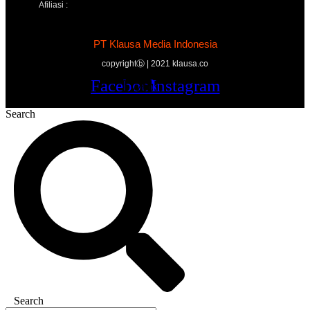
Afiliasi :
PT Klausa Media Indonesia
copyrightⓑ | 2021 klausa.co
Facebook
Twitter
Youtube
Instagram
Search
Search