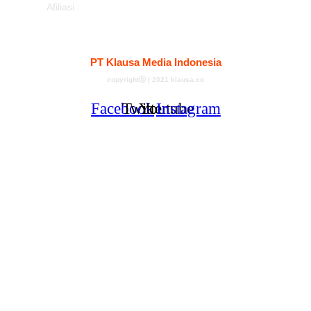
Afiliasi :
Kontak
Redaksi
Tentang
Pedoman Media Siber
PT Klausa Media Indonesia
copyrightⓑ | 2021 klausa.co
Facebook
Twitter
Youtube
Instagram