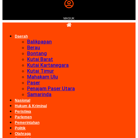
MASUK
Daerah
Balikpapan
Berau
Bontang
Kutai Barat
Kutai Kartanegara
Kutai Timur
Mahakam Ulu
Paser
Penajam Paser Utara
Samarinda
Nasional
Hukum & Kriminal
Peristiwa
Parlemen
Pemerintahan
Politik
Olahraga