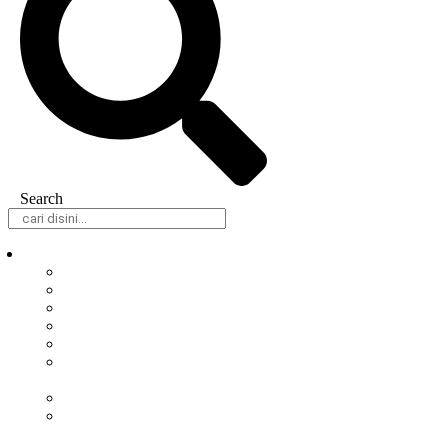
Search
Daerah
Samarinda
Balikpapan
Berau
Bontang
Kutai Barat
Kutai
Kartanegara
Kutai Timur
Mahakam
Ulu