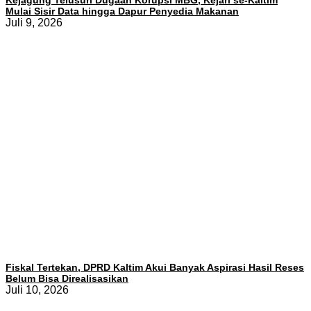
Kejagung Telusuri Dugaan Korupsi MBG, Kejari se-Kaltim
Mulai Sisir Data hingga Dapur Penyedia Makanan
Juli 9, 2026
Fiskal Tertekan, DPRD Kaltim Akui Banyak Aspirasi Hasil Reses
Belum Bisa Direalisasikan
Juli 10, 2026