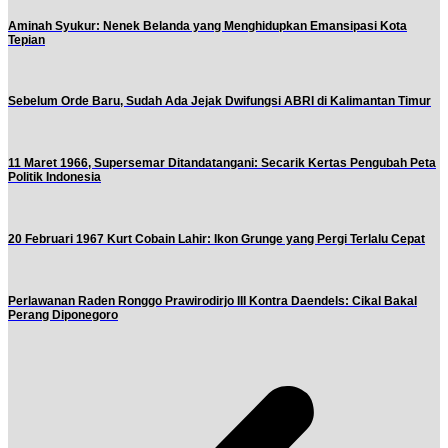
Aminah Syukur: Nenek Belanda yang Menghidupkan Emansipasi Kota
Tepian
Sebelum Orde Baru, Sudah Ada Jejak Dwifungsi ABRI di Kalimantan Timur
11 Maret 1966, Supersemar Ditandatangani: Secarik Kertas Pengubah Peta
Politik Indonesia
20 Februari 1967 Kurt Cobain Lahir: Ikon Grunge yang Pergi Terlalu Cepat
Perlawanan Raden Ronggo Prawirodirjo III Kontra Daendels: Cikal Bakal
Perang Diponegoro