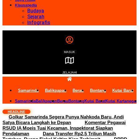
Klausapedia
Budaya
Sejarah
Infografis
MASUK
JELAJAHI
Samarinda
Balikpapan
Berau
Bontang
Kutai Barat
Samarinda
Balikpapan
Berau
Bontang
Kutai Barat
Kutai Kartanegar
HEADLINE
Golkar Samarinda Segera Punya Nahkoda Baru, Andi
Satya Bicara Langkah ke Depan
Komentar Pegawai
RSUD IA Moeis Tuai Kecaman, Inspektorat Siapkan
Pendalaman
Dana Transfer Rp2,5 Triliun Masih