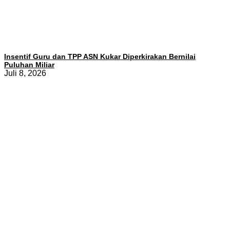
Insentif Guru dan TPP ASN Kukar Diperkirakan Bernilai
Puluhan Miliar
Juli 8, 2026