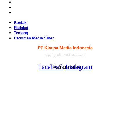
Redaksi
Tentang
Pedoman Media Siber
Kontak
Redaksi
Tentang
Pedoman Media Siber
PT Klausa Media Indonesia
copyrightⓑ | 2021 klausa.co
Facebook
Twitter
Youtube
Instagram