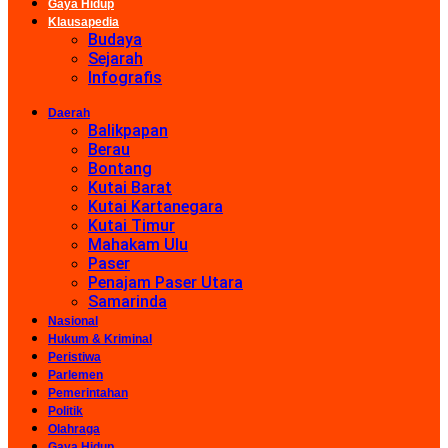
Gaya Hidup
Klausapedia
Budaya
Sejarah
Infografis
Daerah
Balikpapan
Berau
Bontang
Kutai Barat
Kutai Kartanegara
Kutai Timur
Mahakam Ulu
Paser
Penajam Paser Utara
Samarinda
Nasional
Hukum & Kriminal
Peristiwa
Parlemen
Pemerintahan
Politik
Olahraga
Gaya Hidup