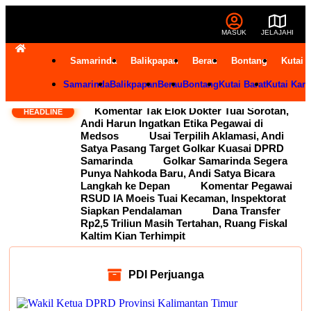
MASUK
JELAJAHI
Samarinda
Balikpapan
Berau
Bontang
Kutai 
Samarinda
Balikpapan
Berau
Bontang
Kutai Barat
Kutai Kart
Komentar Tak Elok Dokter Tuai Sorotan,
HEADLINE
Andi Harun Ingatkan Etika Pegawai di
Medsos
Usai Terpilih Aklamasi, Andi
Satya Pasang Target Golkar Kuasai DPRD
Samarinda
Golkar Samarinda Segera
Punya Nahkoda Baru, Andi Satya Bicara
Langkah ke Depan
Komentar Pegawai
RSUD IA Moeis Tuai Kecaman, Inspektorat
Siapkan Pendalaman
Dana Transfer
Rp2,5 Triliun Masih Tertahan, Ruang Fiskal
Kaltim Kian Terhimpit
PDI Perjuanga