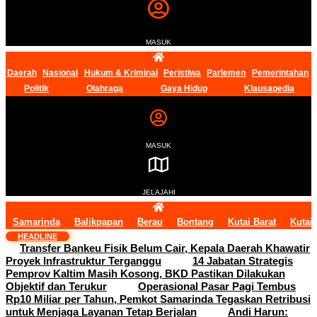
MASUK
Daerah
Nasional
Hukum & Kriminal
Peristiwa
Parlemen
Pemerintahan
Politik
Olahraga
Gaya Hidup
Klausapedia
MASUK
JELAJAHI
Samarinda
Balikpapan
Berau
Bontang
Kutai Barat
Kutai
HEADLINE
Transfer Bankeu Fisik Belum Cair, Kepala Daerah Khawatir
Proyek Infrastruktur Terganggu
14 Jabatan Strategis
Pemprov Kaltim Masih Kosong, BKD Pastikan Dilakukan
Objektif dan Terukur
Operasional Pasar Pagi Tembus
Rp10 Miliar per Tahun, Pemkot Samarinda Tegaskan Retribusi
untuk Menjaga Layanan Tetap Berjalan
Andi Harun: