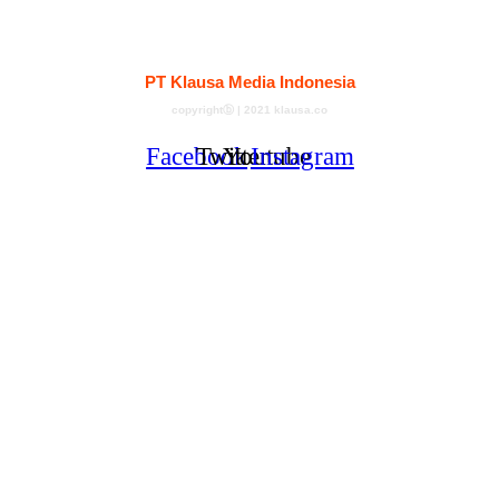
Kontak
Redaksi
Tentang
Pedoman Media Siber
PT Klausa Media Indonesia
copyrightⓑ | 2021 klausa.co
Facebook
Twitter
Youtube
Instagram