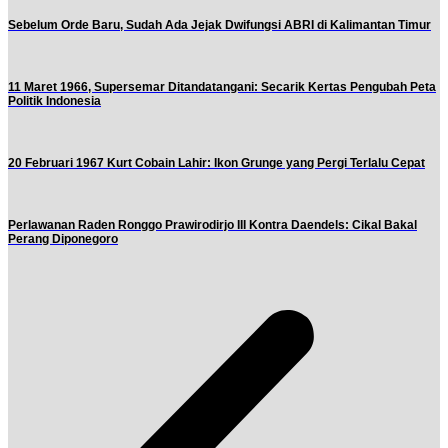
Sebelum Orde Baru, Sudah Ada Jejak Dwifungsi ABRI di Kalimantan Timur
11 Maret 1966, Supersemar Ditandatangani: Secarik Kertas Pengubah Peta
Politik Indonesia
20 Februari 1967 Kurt Cobain Lahir: Ikon Grunge yang Pergi Terlalu Cepat
Perlawanan Raden Ronggo Prawirodirjo III Kontra Daendels: Cikal Bakal
Perang Diponegoro