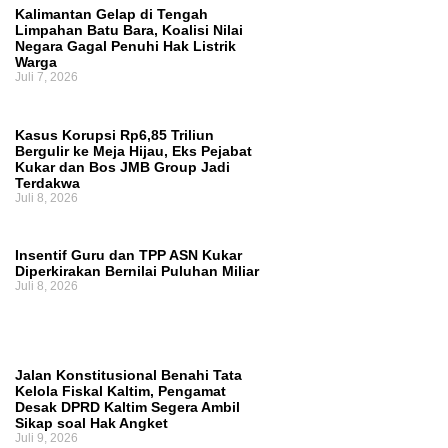
Kalimantan Gelap di Tengah
Terukur
DPRD Samarinda Dukung
Limpahan Batu Bara, Koalisi Nilai
Negara Gagal Penuhi Hak Listrik
Warga
Pembatasan Media Sosial untuk Anak, Suparno:
Juli 7, 2026
Kecanduan Gadget Sudah Meresahkan
Kasus Korupsi Rp6,85 Triliun
Bergulir ke Meja Hijau, Eks Pejabat
Kukar dan Bos JMB Group Jadi
Terdakwa
Juli 8, 2026
Insentif Guru dan TPP ASN Kukar
Diperkirakan Bernilai Puluhan Miliar
Juli 8, 2026
Jalan Konstitusional Benahi Tata
Kelola Fiskal Kaltim, Pengamat
Desak DPRD Kaltim Segera Ambil
Sikap soal Hak Angket
Juli 9, 2026