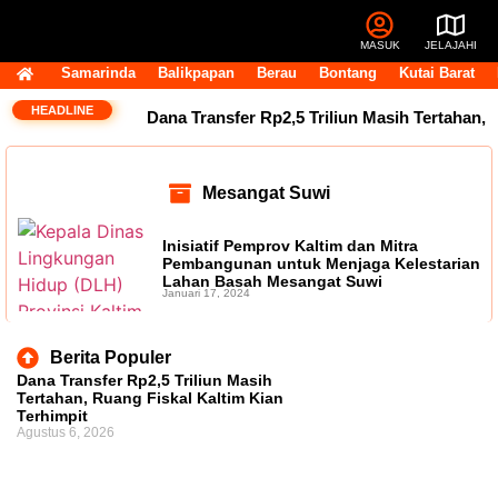
MASUK
JELAJAHI
Samarinda
Balikpapan
Berau
Bontang
Kutai Barat
HEADLINE
Dana Transfer Rp2,5 Triliun Masih Tertahan,
Ruang Fiskal Kaltim Kian Terhimpit
DPRD
Mesangat Suwi
Kaltim Tambah Lima Raperda di Luar
Inisiatif Pemprov Kaltim dan Mitra
Propemperda, Fokus Perkuat PAD dan
Pembangunan untuk Menjaga Kelestarian
Lahan Basah Mesangat Suwi
Januari 17, 2024
Penyesuaian Organisasi Daerah
Transfer
Bankeu Fisik Belum Cair, Kepala Daerah
Berita Populer
Dana Transfer Rp2,5 Triliun Masih
Khawatir Proyek Infrastruktur Terganggu
Tertahan, Ruang Fiskal Kaltim Kian
Terhimpit
Agustus 6, 2026
14 Jabatan Strategis Pemprov Kaltim Masih
Kosong, BKD Pastikan Dilakukan Objektif dan