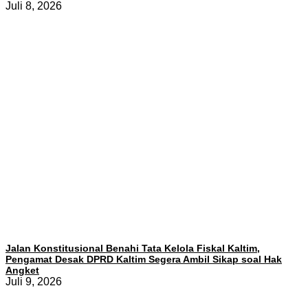
Juli 8, 2026
Jalan Konstitusional Benahi Tata Kelola Fiskal Kaltim,
Pengamat Desak DPRD Kaltim Segera Ambil Sikap soal Hak
Angket
Juli 9, 2026