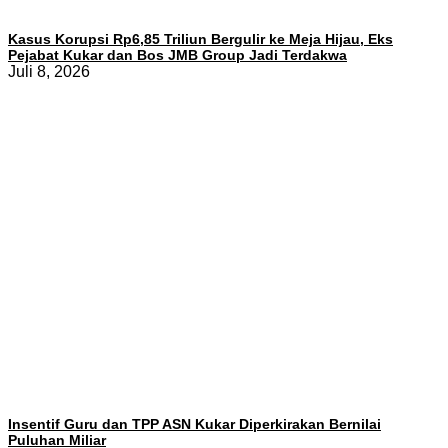
Kasus Korupsi Rp6,85 Triliun Bergulir ke Meja Hijau, Eks
Pejabat Kukar dan Bos JMB Group Jadi Terdakwa
Juli 8, 2026
Insentif Guru dan TPP ASN Kukar Diperkirakan Bernilai
Puluhan Miliar