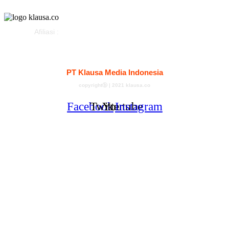
Afiliasi :
Kontak
Redaksi
Tentang
Pedoman Media Siber
PT Klausa Media Indonesia
copyrightⓑ | 2021 klausa.co
Facebook
Twitter
Youtube
Instagram