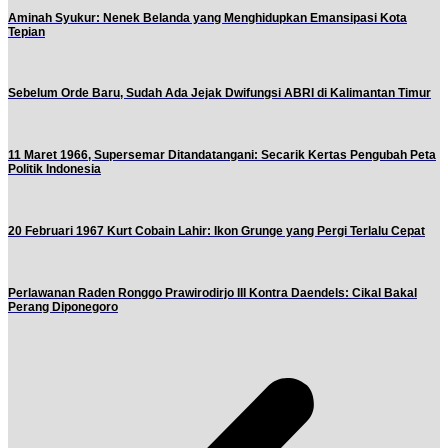
Aminah Syukur: Nenek Belanda yang Menghidupkan Emansipasi Kota
Tepian
Sebelum Orde Baru, Sudah Ada Jejak Dwifungsi ABRI di Kalimantan Timur
11 Maret 1966, Supersemar Ditandatangani: Secarik Kertas Pengubah Peta
Politik Indonesia
20 Februari 1967 Kurt Cobain Lahir: Ikon Grunge yang Pergi Terlalu Cepat
Perlawanan Raden Ronggo Prawirodirjo III Kontra Daendels: Cikal Bakal
Perang Diponegoro