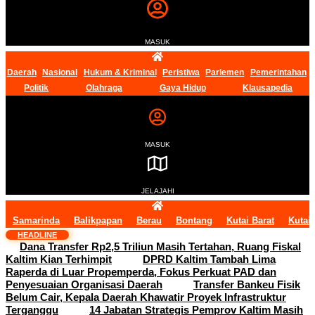
MASUK
Daerah
Nasional
Hukum & Kriminal
Peristiwa
Parlemen
Pemerintahan
Politik
Olahraga
Gaya Hidup
Klausapedia
MASUK
JELAJAHI
Samarinda
Balikpapan
Berau
Bontang
Kutai Barat
Kutai
HEADLINE
Dana Transfer Rp2,5 Triliun Masih Tertahan, Ruang Fiskal
Kaltim Kian Terhimpit
DPRD Kaltim Tambah Lima
Raperda di Luar Propemperda, Fokus Perkuat PAD dan
Penyesuaian Organisasi Daerah
Transfer Bankeu Fisik
Belum Cair, Kepala Daerah Khawatir Proyek Infrastruktur
Terganggu
14 Jabatan Strategis Pemprov Kaltim Masih