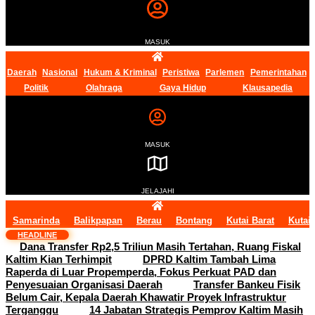
MASUK
Daerah
Nasional
Hukum & Kriminal
Peristiwa
Parlemen
Pemerintahan
Politik
Olahraga
Gaya Hidup
Klausapedia
MASUK
JELAJAHI
Samarinda
Balikpapan
Berau
Bontang
Kutai Barat
Kutai
HEADLINE
Dana Transfer Rp2,5 Triliun Masih Tertahan, Ruang Fiskal
Kaltim Kian Terhimpit
DPRD Kaltim Tambah Lima
Raperda di Luar Propemperda, Fokus Perkuat PAD dan
Penyesuaian Organisasi Daerah
Transfer Bankeu Fisik
Belum Cair, Kepala Daerah Khawatir Proyek Infrastruktur
Terganggu
14 Jabatan Strategis Pemprov Kaltim Masih