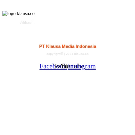
Afiliasi :
Kontak
Redaksi
Tentang
Pedoman Media Siber
PT Klausa Media Indonesia
copyrightⓑ | 2021 klausa.co
Facebook
Twitter
Youtube
Instagram