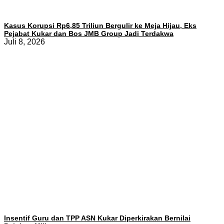
Kasus Korupsi Rp6,85 Triliun Bergulir ke Meja Hijau, Eks
Pejabat Kukar dan Bos JMB Group Jadi Terdakwa
Juli 8, 2026
Insentif Guru dan TPP ASN Kukar Diperkirakan Bernilai