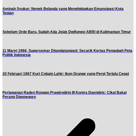
Aminah Syukur: Nenek Belanda yang Menghidupkan Emansipasi Kota
Tepian
Sebelum Orde Baru, Sudah Ada Jejak Dwifungsi ABRI di Kalimantan Timur
11 Maret 1966, Supersemar Ditandatangani: Secarik Kertas Pengubah Peta
Politik Indonesia
20 Februari 1967 Kurt Cobain Lahir: Ikon Grunge yang Pergi Terlalu Cepat
Perlawanan Raden Ronggo Prawirodirjo III Kontra Daendels: Cikal Bakal
Perang Diponegoro