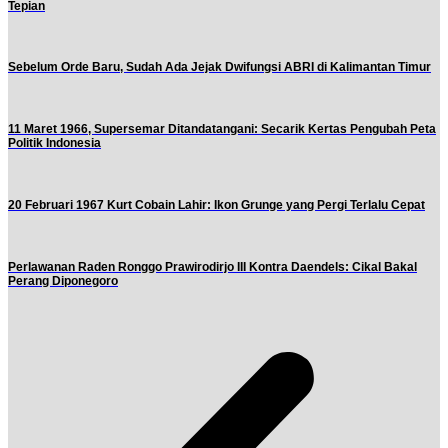
Tepian
Sebelum Orde Baru, Sudah Ada Jejak Dwifungsi ABRI di Kalimantan Timur
11 Maret 1966, Supersemar Ditandatangani: Secarik Kertas Pengubah Peta
Politik Indonesia
20 Februari 1967 Kurt Cobain Lahir: Ikon Grunge yang Pergi Terlalu Cepat
Perlawanan Raden Ronggo Prawirodirjo III Kontra Daendels: Cikal Bakal
Perang Diponegoro