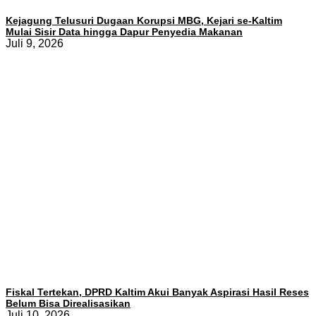
Kejagung Telusuri Dugaan Korupsi MBG, Kejari se-Kaltim
Mulai Sisir Data hingga Dapur Penyedia Makanan
Juli 9, 2026
Fiskal Tertekan, DPRD Kaltim Akui Banyak Aspirasi Hasil Reses
Belum Bisa Direalisasikan
Juli 10, 2026