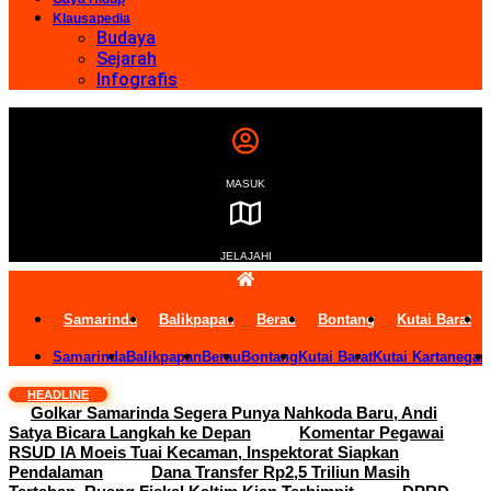
Klausapedia
Budaya
Sejarah
Infografis
MASUK
JELAJAHI
Samarinda
Balikpapan
Berau
Bontang
Kutai Barat
Samarinda
Balikpapan
Berau
Bontang
Kutai Barat
Kutai Kartanegar
HEADLINE
Golkar Samarinda Segera Punya Nahkoda Baru, Andi
Satya Bicara Langkah ke Depan
Komentar Pegawai
RSUD IA Moeis Tuai Kecaman, Inspektorat Siapkan
Pendalaman
Dana Transfer Rp2,5 Triliun Masih