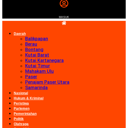
MASUK
Daerah
Balikpapan
Berau
Bontang
Kutai Barat
Kutai Kartanegara
Kutai Timur
Mahakam Ulu
Paser
Penajam Paser Utara
Samarinda
Nasional
Hukum & Kriminal
Peristiwa
Parlemen
Pemerintahan
Politik
Olahraga