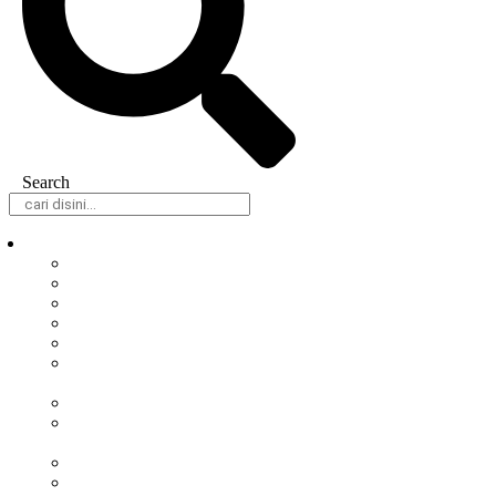
Search
Daerah
Samarinda
Balikpapan
Berau
Bontang
Kutai Barat
Kutai
Kartanegara
Kutai Timur
Mahakam
Ulu
Paser
Penajam Paser