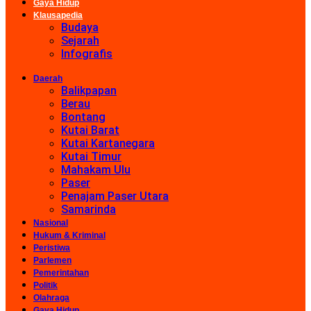
Gaya Hidup
Klausapedia
Budaya
Sejarah
Infografis
Daerah
Balikpapan
Berau
Bontang
Kutai Barat
Kutai Kartanegara
Kutai Timur
Mahakam Ulu
Paser
Penajam Paser Utara
Samarinda
Nasional
Hukum & Kriminal
Peristiwa
Parlemen
Pemerintahan
Politik
Olahraga
Gaya Hidup