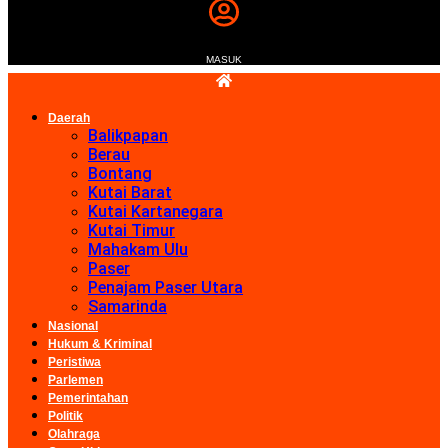
MASUK
Daerah
Balikpapan
Berau
Bontang
Kutai Barat
Kutai Kartanegara
Kutai Timur
Mahakam Ulu
Paser
Penajam Paser Utara
Samarinda
Nasional
Hukum & Kriminal
Peristiwa
Parlemen
Pemerintahan
Politik
Olahraga