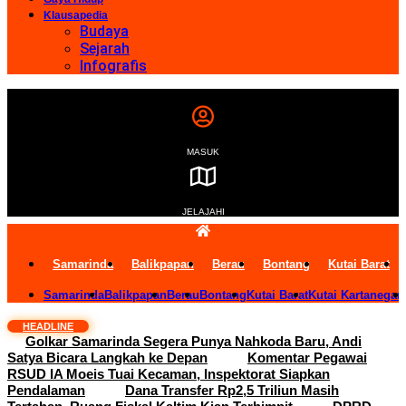
Klausapedia
Budaya
Sejarah
Infografis
MASUK
JELAJAHI
Samarinda
Balikpapan
Berau
Bontang
Kutai Barat
Samarinda
Balikpapan
Berau
Bontang
Kutai Barat
Kutai Kartanegar
HEADLINE
Golkar Samarinda Segera Punya Nahkoda Baru, Andi
Satya Bicara Langkah ke Depan
Komentar Pegawai
RSUD IA Moeis Tuai Kecaman, Inspektorat Siapkan
Pendalaman
Dana Transfer Rp2,5 Triliun Masih