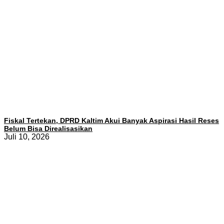
Fiskal Tertekan, DPRD Kaltim Akui Banyak Aspirasi Hasil Reses
Belum Bisa Direalisasikan
Juli 10, 2026