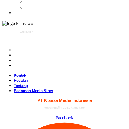
Sejarah
Infografis
Advertorial
Afiliasi :
Kontak
Redaksi
Tentang
Pedoman Media Siber
Kontak
Redaksi
Tentang
Pedoman Media Siber
PT Klausa Media Indonesia
copyrightⓑ | 2021 klausa.co
Facebook