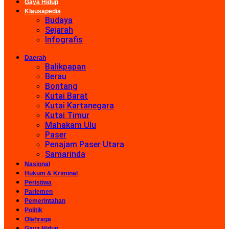
Gaya Hidup
Klausapedia
Budaya
Sejarah
Infografis
Daerah
Balikpapan
Berau
Bontang
Kutai Barat
Kutai Kartanegara
Kutai Timur
Mahakam Ulu
Paser
Penajam Paser Utara
Samarinda
Nasional
Hukum & Kriminal
Peristiwa
Parlemen
Pemerintahan
Politik
Olahraga
Gaya Hidup