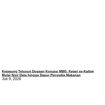
Kejagung Telusuri Dugaan Korupsi MBG, Kejari se-Kaltim
Mulai Sisir Data hingga Dapur Penyedia Makanan
Juli 9, 2026