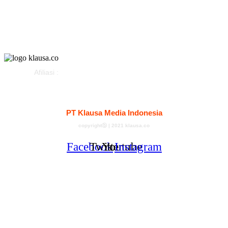
Klausapedia
Advertorial
Afiliasi :
Kontak
Redaksi
Tentang
Pedoman Media Siber
PT Klausa Media Indonesia
copyrightⓑ | 2021 klausa.co
Facebook
Twitter
Youtube
Instagram