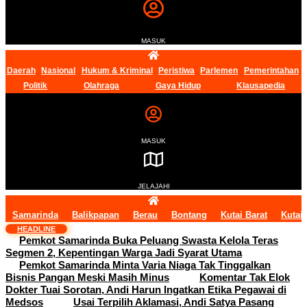
MASUK
Daerah
Nasional
Hukum & Kriminal
Peristiwa
Parlemen
Pemerintahan
Politik
Olahraga
Gaya Hidup
Klausapedia
MASUK
JELAJAHI
Samarinda
Balikpapan
Berau
Bontang
Kutai Barat
Kutai
HEADLINE
Pemkot Samarinda Buka Peluang Swasta Kelola Teras
Segmen 2, Kepentingan Warga Jadi Syarat Utama
Pemkot Samarinda Minta Varia Niaga Tak Tinggalkan
Bisnis Pangan Meski Masih Minus
Komentar Tak Elok
Dokter Tuai Sorotan, Andi Harun Ingatkan Etika Pegawai di
Medsos
Usai Terpilih Aklamasi, Andi Satya Pasang