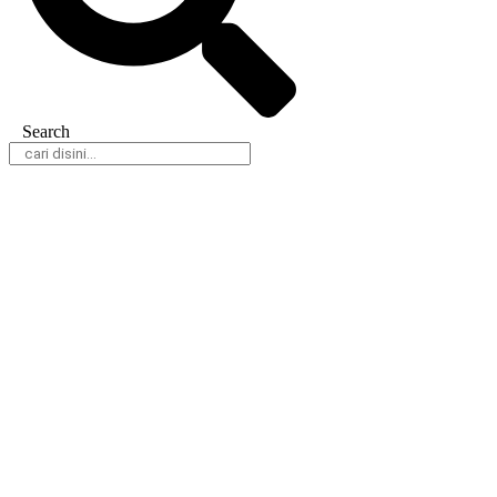
Search
Daerah
Nasional
Hukum & Kriminal
Peristiwa
Politik
Olahraga
Gaya Hidup
Parlemen
Pemerintahan