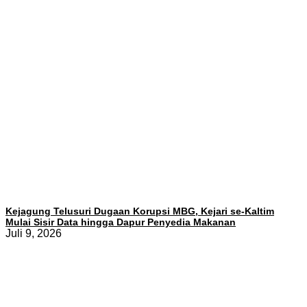
Kejagung Telusuri Dugaan Korupsi MBG, Kejari se-Kaltim
Mulai Sisir Data hingga Dapur Penyedia Makanan
Juli 9, 2026