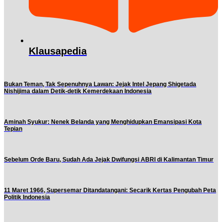
Klausapedia
Bukan Teman, Tak Sepenuhnya Lawan: Jejak Intel Jepang Shigetada
Nishijima dalam Detik-detik Kemerdekaan Indonesia
Aminah Syukur: Nenek Belanda yang Menghidupkan Emansipasi Kota
Tepian
Sebelum Orde Baru, Sudah Ada Jejak Dwifungsi ABRI di Kalimantan Timur
11 Maret 1966, Supersemar Ditandatangani: Secarik Kertas Pengubah Peta
Politik Indonesia