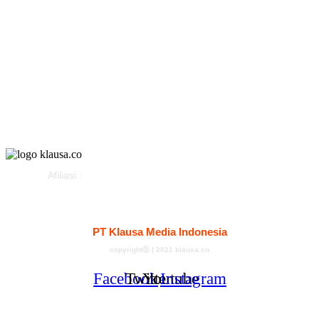
Olahraga
Gaya Hidup
Parlemen
Pemerintahan
Klausapedia
Advertorial
Afiliasi :
Kontak
Redaksi
Tentang
Pedoman Media Siber
PT Klausa Media Indonesia
copyrightⓑ | 2021 klausa.co
Facebook
Twitter
Youtube
Instagram