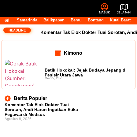
MASUK
JELAJAHI
Samarinda
Balikpapan
Berau
Bontang
Kutai Barat
HEADLINE
Komentar Tak Elok Dokter Tuai Sorotan, Andi
Harun Ingatkan Etika Pegawai di Medsos
Kimono
Usai Terpilih Aklamasi, Andi Satya Pasang
Target Golkar Kuasai DPRD Samarinda
Batik Hokokai: Jejak Budaya Jepang di
Pesisir Utara Jawa
Mei 25, 2023
Golkar Samarinda Segera Punya Nahkoda
Baru, Andi Satya Bicara Langkah ke Depan
Berita Populer
Komentar Tak Elok Dokter Tuai
Komentar Pegawai RSUD IA Moeis Tuai
Sorotan, Andi Harun Ingatkan Etika
Pegawai di Medsos
Agustus 8, 2026
Kecaman, Inspektorat Siapkan Pendalaman
Dana Transfer Rp2,5 Triliun Masih Tertahan,