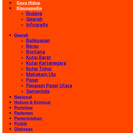
Gaya Hidup
Klausapedia
Budaya
Sejarah
Infografis
Daerah
Balikpapan
Berau
Bontang
Kutai Barat
Kutai Kartanegara
Kutai Timur
Mahakam Ulu
Paser
Penajam Paser Utara
Samarinda
Nasional
Hukum & Kriminal
Peristiwa
Parlemen
Pemerintahan
Politik
Olahraga