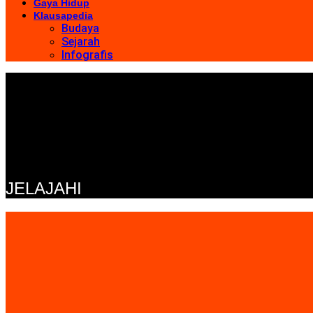
Gaya Hidup
Klausapedia
Budaya
Sejarah
Infografis
JELAJAHI