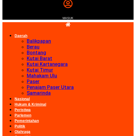
MASUK
Daerah
Balikpapan
Berau
Bontang
Kutai Barat
Kutai Kartanegara
Kutai Timur
Mahakam Ulu
Paser
Penajam Paser Utara
Samarinda
Nasional
Hukum & Kriminal
Peristiwa
Parlemen
Pemerintahan
Politik
Olahraga