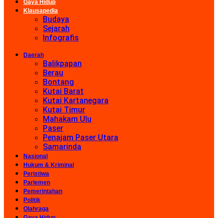
Gaya Hidup
Klausapedia
Budaya
Sejarah
Infografis
Daerah
Balikpapan
Berau
Bontang
Kutai Barat
Kutai Kartanegara
Kutai Timur
Mahakam Ulu
Paser
Penajam Paser Utara
Samarinda
Nasional
Hukum & Kriminal
Peristiwa
Parlemen
Pemerintahan
Politik
Olahraga
Gaya Hidup