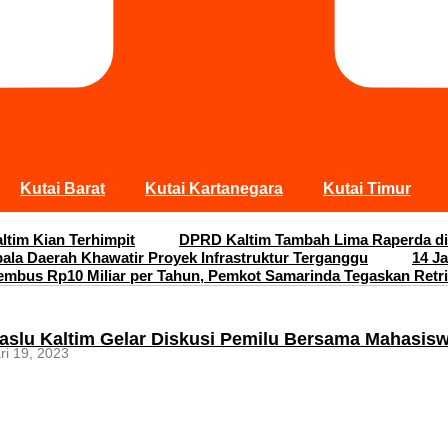
Kutai Barat
Kutai Kartanegara
Kutai Timur
ltim Kian Terhimpit
DPRD Kaltim Tambah Lima Raperda di
pala Daerah Khawatir Proyek Infrastruktur Terganggu
14 J
embus Rp10 Miliar per Tahun, Pemkot Samarinda Tegaskan Retri
slu Kaltim Gelar Diskusi Pemilu Bersama Mahasis
ri 19, 2023