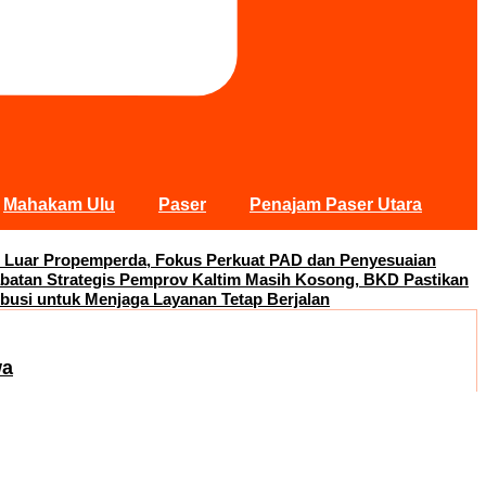
Mahakam Ulu
Paser
Penajam Paser Utara
 Luar Propemperda, Fokus Perkuat PAD dan Penyesuaian
abatan Strategis Pemprov Kaltim Masih Kosong, BKD Pastikan
busi untuk Menjaga Layanan Tetap Berjalan
wa