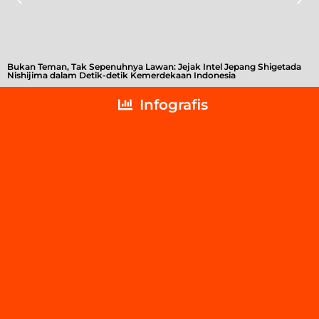
Bukan Teman, Tak Sepenuhnya Lawan: Jejak Intel Jepang Shigetada
A
Nishijima dalam Detik-detik Kemerdekaan Indonesia
T
Infografis