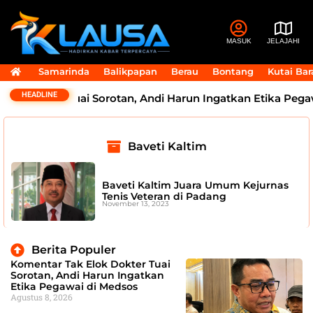
MASUK
JELAJAHI
Samarinda
Balikpapan
Berau
Bontang
Kutai Bar
HEADLINE
lok Dokter Tuai Sorotan, Andi Harun Ingatkan Etika Pega
Baveti Kaltim
Baveti Kaltim Juara Umum Kejurnas
Tenis Veteran di Padang
November 13, 2023
Berita Populer
Komentar Tak Elok Dokter Tuai
Sorotan, Andi Harun Ingatkan
Etika Pegawai di Medsos
Agustus 8, 2026