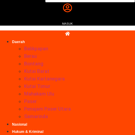
MASUK
Daerah
Balikpapan
Berau
Bontang
Kutai Barat
Kutai Kartanegara
Kutai Timur
Mahakam Ulu
Paser
Penajam Paser Utara
Samarinda
Nasional
Hukum & Kriminal