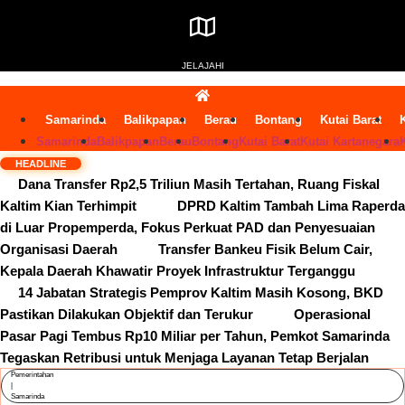
JELAJAHI
Samarinda
Balikpapan
Berau
Bontang
Kutai Barat
Samarinda
Balikpapan
Berau
Bontang
Kutai Barat
Kutai Kartanegara
HEADLINE
Dana Transfer Rp2,5 Triliun Masih Tertahan, Ruang Fiskal
Kaltim Kian Terhimpit
DPRD Kaltim Tambah Lima Raperda
di Luar Propemperda, Fokus Perkuat PAD dan Penyesuaian
Organisasi Daerah
Transfer Bankeu Fisik Belum Cair,
Kepala Daerah Khawatir Proyek Infrastruktur Terganggu
14 Jabatan Strategis Pemprov Kaltim Masih Kosong, BKD
Pastikan Dilakukan Objektif dan Terukur
Operasional
Pasar Pagi Tembus Rp10 Miliar per Tahun, Pemkot Samarinda
Tegaskan Retribusi untuk Menjaga Layanan Tetap Berjalan
Pemerintahan
|
Samarinda