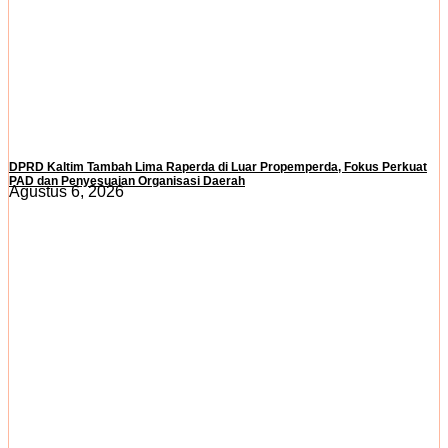
DPRD Kaltim Tambah Lima Raperda di Luar Propemperda, Fokus Perkuat
PAD dan Penyesuaian Organisasi Daerah
Agustus 6, 2026