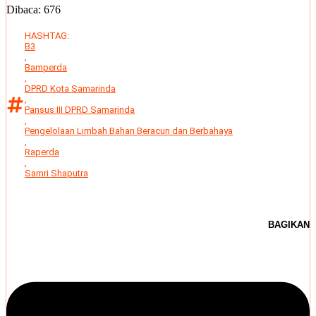
Dibaca:
676
HASHTAG:
B3
,
Bamperda
,
DPRD Kota Samarinda
,
Pansus III DPRD Samarinda
,
Pengelolaan Limbah Bahan Beracun dan Berbahaya
,
Raperda
,
Samri Shaputra
BAGIKAN