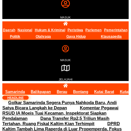
MASUK
Daerah
Nasional
Hukum & Kriminal
Peristiwa
Parlemen
Pemerintahan
Politik
Olahraga
Gaya Hidup
Klausapedia
MASUK
JELAJAHI
Samarinda
Balikpapan
Berau
Bontang
Kutai Barat
Kutai
HEADLINE
Golkar Samarinda Segera Punya Nahkoda Baru, Andi
Satya Bicara Langkah ke Depan
Komentar Pegawai
RSUD IA Moeis Tuai Kecaman, Inspektorat Siapkan
Pendalaman
Dana Transfer Rp2,5 Triliun Masih
Tertahan, Ruang Fiskal Kaltim Kian Terhimpit
DPRD
Kaltim Tambah Lima Raperda di Luar Propemperda, Fokus