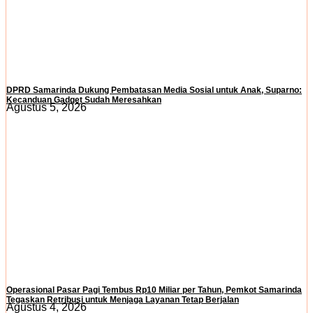
DPRD Samarinda Dukung Pembatasan Media Sosial untuk Anak, Suparno:
Kecanduan Gadget Sudah Meresahkan
Agustus 5, 2026
Operasional Pasar Pagi Tembus Rp10 Miliar per Tahun, Pemkot Samarinda
Tegaskan Retribusi untuk Menjaga Layanan Tetap Berjalan
Agustus 4, 2026