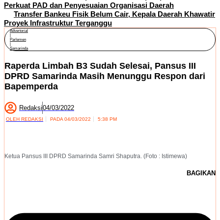
Perkuat PAD dan Penyesuaian Organisasi Daerah
Transfer Bankeu Fisik Belum Cair, Kepala Daerah Khawatir
Proyek Infrastruktur Terganggu
Advertorial
|
Parlemen
|
Samarinda
Raperda Limbah B3 Sudah Selesai, Pansus III
DPRD Samarinda Masih Menunggu Respon dari
Bapemperda
Redaksi
04/03/2022
OLEH
REDAKSI
PADA
04/03/2022
5:38 PM
Ketua Pansus III DPRD Samarinda Samri Shaputra. (Foto : Istimewa)
BAGIKAN