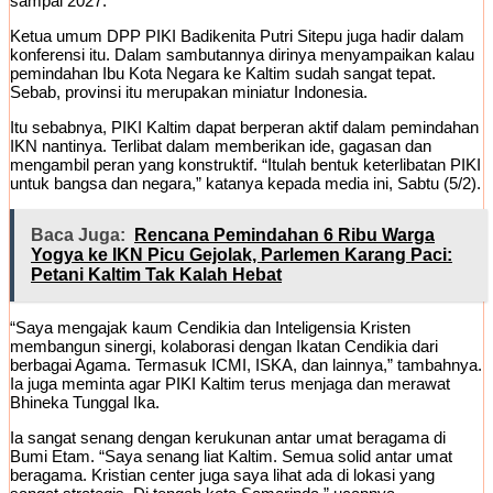
sampai 2027.
Ketua umum DPP PIKI Badikenita Putri Sitepu juga hadir dalam
konferensi itu. Dalam sambutannya dirinya menyampaikan kalau
pemindahan Ibu Kota Negara ke Kaltim sudah sangat tepat.
Sebab, provinsi itu merupakan miniatur Indonesia.
Itu sebabnya, PIKI Kaltim dapat berperan aktif dalam pemindahan
IKN nantinya. Terlibat dalam memberikan ide, gagasan dan
mengambil peran yang konstruktif. “Itulah bentuk keterlibatan PIKI
untuk bangsa dan negara,” katanya kepada media ini, Sabtu (5/2).
Baca Juga:
Rencana Pemindahan 6 Ribu Warga
Yogya ke IKN Picu Gejolak, Parlemen Karang Paci:
Petani Kaltim Tak Kalah Hebat
“Saya mengajak kaum Cendikia dan Inteligensia Kristen
membangun sinergi, kolaborasi dengan Ikatan Cendikia dari
berbagai Agama. Termasuk ICMI, ISKA, dan lainnya,” tambahnya.
Ia juga meminta agar PIKI Kaltim terus menjaga dan merawat
Bhineka Tunggal Ika.
Ia sangat senang dengan kerukunan antar umat beragama di
Bumi Etam. “Saya senang liat Kaltim. Semua solid antar umat
beragama. Kristian center juga saya lihat ada di lokasi yang