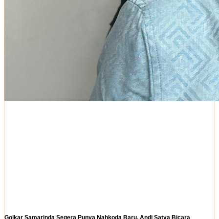
Golkar Samarinda Segera Punya Nahkoda Baru, Andi Satya Bicara