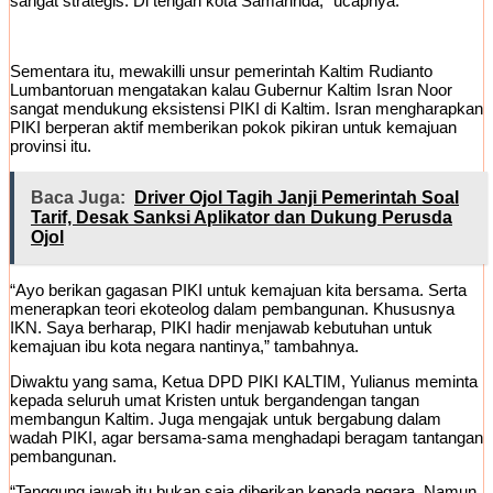
sangat strategis. Di tengah kota Samarinda,” ucapnya.
Sementara itu, mewakilli unsur pemerintah Kaltim Rudianto
Lumbantoruan mengatakan kalau Gubernur Kaltim Isran Noor
sangat mendukung eksistensi PIKI di Kaltim. Isran mengharapkan
PIKI berperan aktif memberikan pokok pikiran untuk kemajuan
provinsi itu.
Baca Juga:
Driver Ojol Tagih Janji Pemerintah Soal
Tarif, Desak Sanksi Aplikator dan Dukung Perusda
Ojol
“Ayo berikan gagasan PIKI untuk kemajuan kita bersama. Serta
menerapkan teori ekoteolog dalam pembangunan. Khususnya
IKN. Saya berharap, PIKI hadir menjawab kebutuhan untuk
kemajuan ibu kota negara nantinya,” tambahnya.
Diwaktu yang sama, Ketua DPD PIKI KALTIM, Yulianus meminta
kepada seluruh umat Kristen untuk bergandengan tangan
membangun Kaltim. Juga mengajak untuk bergabung dalam
wadah PIKI, agar bersama-sama menghadapi beragam tantangan
pembangunan.
“Tanggung jawab itu bukan saja diberikan kepada negara. Namun