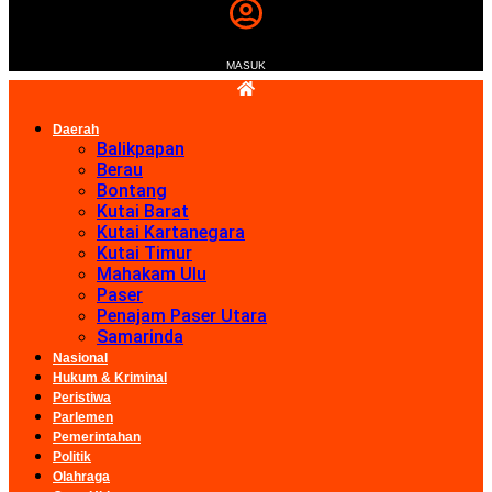
MASUK
Daerah
Balikpapan
Berau
Bontang
Kutai Barat
Kutai Kartanegara
Kutai Timur
Mahakam Ulu
Paser
Penajam Paser Utara
Samarinda
Nasional
Hukum & Kriminal
Peristiwa
Parlemen
Pemerintahan
Politik
Olahraga