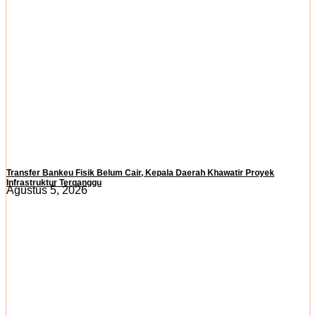
Transfer Bankeu Fisik Belum Cair, Kepala Daerah Khawatir Proyek
Infrastruktur Terganggu
Agustus 5, 2026