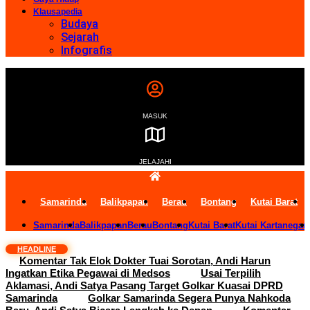
Klausapedia
Budaya
Sejarah
Infografis
MASUK
JELAJAHI
Samarinda
Balikpapan
Berau
Bontang
Kutai Barat
Samarinda
Balikpapan
Berau
Bontang
Kutai Barat
Kutai Kartanegar
HEADLINE
Komentar Tak Elok Dokter Tuai Sorotan, Andi Harun
Ingatkan Etika Pegawai di Medsos
Usai Terpilih
Aklamasi, Andi Satya Pasang Target Golkar Kuasai DPRD
Samarinda
Golkar Samarinda Segera Punya Nahkoda