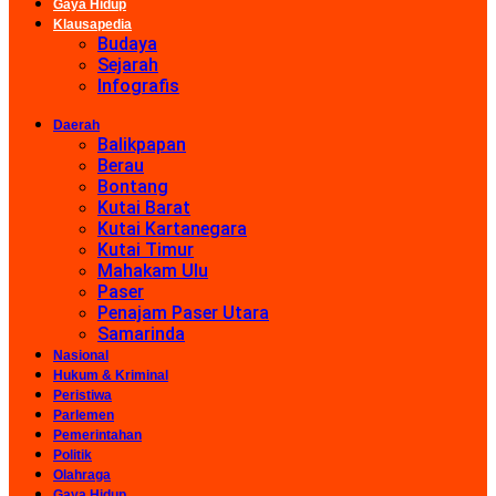
Gaya Hidup
Klausapedia
Budaya
Sejarah
Infografis
Daerah
Balikpapan
Berau
Bontang
Kutai Barat
Kutai Kartanegara
Kutai Timur
Mahakam Ulu
Paser
Penajam Paser Utara
Samarinda
Nasional
Hukum & Kriminal
Peristiwa
Parlemen
Pemerintahan
Politik
Olahraga
Gaya Hidup