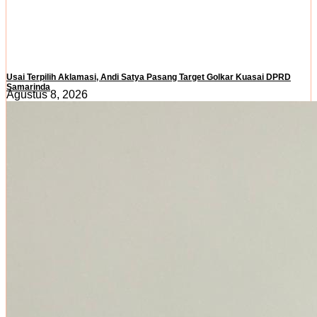
Usai Terpilih Aklamasi, Andi Satya Pasang Target Golkar Kuasai DPRD
Samarinda
Agustus 8, 2026