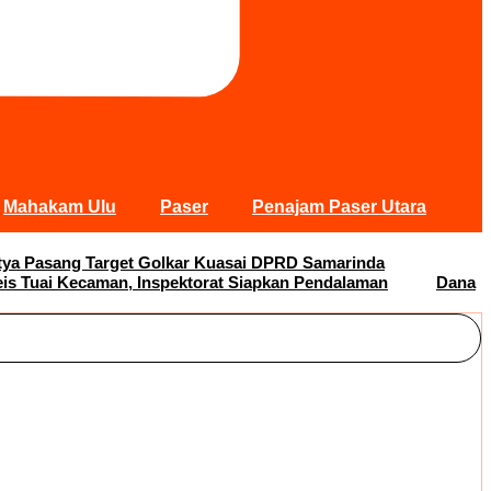
Mahakam Ulu
Paser
Penajam Paser Utara
Satya Pasang Target Golkar Kuasai DPRD Samarinda
s Tuai Kecaman, Inspektorat Siapkan Pendalaman
Dana