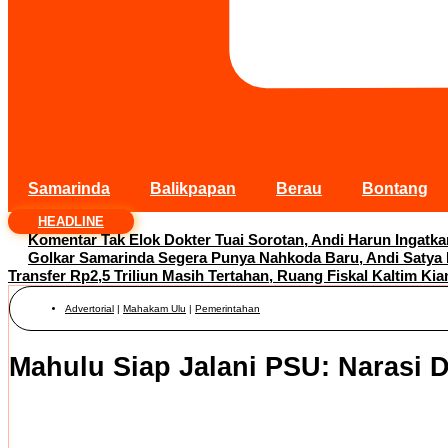
Samarinda
Balikpapan
Berau
Bontang
HEADLINE
Komentar Tak Elok Dokter Tuai Sorotan, Andi Harun Ingatk
Golkar Samarinda Segera Punya Nahkoda Baru, Andi Satya
Transfer Rp2,5 Triliun Masih Tertahan, Ruang Fiskal Kaltim Kia
Advertorial
|
Mahakam Ulu
|
Pemerintahan
Mahulu Siap Jalani PSU: Narasi