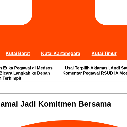
Kutai Barat
Kutai Kartanegara
Kutai Timur
an Etika Pegawai di Medsos
Usai Terpilih Aklamasi, Andi 
 Bicara Langkah ke Depan
Komentar Pegawai RSUD IA Moei
n Terhimpit
 Damai Jadi Komitmen Bersama