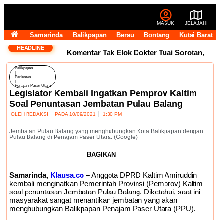
MASUK
JELAJAHI
Samarinda
Balikpapan
Berau
Bontang
Kutai Barat
HEADLINE
Komentar Tak Elok Dokter Tuai Sorotan,
Balikpapan
Andi Harun Ingatkan Etika Pegawai di
|
Parlemen
|
Penajam Paser Utara
Medsos
Usai Terpilih Aklamasi, Andi
Legislator Kembali Ingatkan Pemprov Kaltim
Soal Penuntasan Jembatan Pulau Balang
Satya Pasang Target Golkar Kuasai DPRD
OLEH
REDAKSI
PADA
10/09/2021
1:30 PM
Samarinda
Golkar Samarinda Segera
Jembatan Pulau Balang yang menghubungkan Kota Balikpapan dengan
Pulau Balang di Penajam Paser Utara. (Google)
Punya Nahkoda Baru, Andi Satya Bicara
BAGIKAN
Langkah ke Depan
Komentar Pegawai
Samarinda,
Klausa.co
–
Anggota DPRD Kaltim Amiruddin
kembali menginatkan Pemerintah Provinsi (Pemprov) Kaltim
RSUD IA Moeis Tuai Kecaman, Inspektorat
soal penuntasan Jembatan Pulau Balang. Diketahui, saat ini
masyarakat sangat menantikan jembatan yang akan
menghubungkan Balikpapan Penajam Paser Utara (PPU).
Siapkan Pendalaman
Dana Transfer