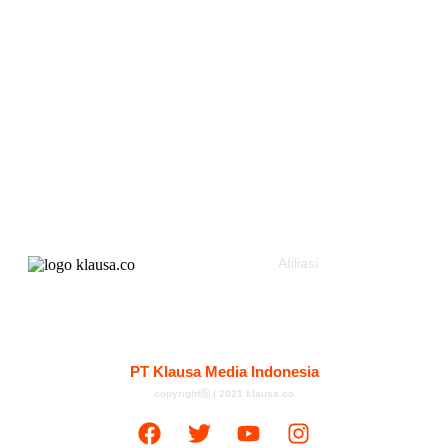
Daerah
Olahraga
Nasional
Gaya Hidup
Hukum & Kriminal
Parlemen
Peristiwa
Pemerintahan
Politik
Klausapedia
Advertorial
Afiliasi :
Kontak
Redaksi
Tentang
Pedoman Media Siber
PT Klausa Media Indonesia
copyrightⓑ | 2021 klausa.co