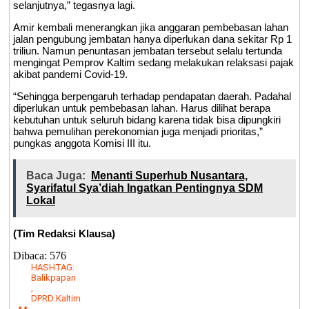
selanjutnya,” tegasnya lagi.
Amir kembali menerangkan jika anggaran pembebasan lahan
jalan pengubung jembatan hanya diperlukan dana sekitar Rp 1
triliun. Namun penuntasan jembatan tersebut selalu tertunda
mengingat Pemprov Kaltim sedang melakukan relaksasi pajak
akibat pandemi Covid-19.
“Sehingga berpengaruh terhadap pendapatan daerah. Padahal
diperlukan untuk pembebasan lahan. Harus dilihat berapa
kebutuhan untuk seluruh bidang karena tidak bisa dipungkiri
bahwa pemulihan perekonomian juga menjadi prioritas,”
pungkas anggota Komisi III itu.
Baca Juga:
Menanti Superhub Nusantara,
Syarifatul Sya’diah Ingatkan Pentingnya SDM
Lokal
(Tim Redaksi Klausa)
Dibaca:
576
HASHTAG:
Balikpapan
,
DPRD Kaltim
,