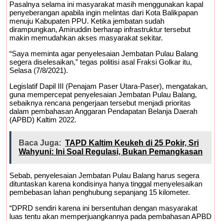
Pasalnya selama ini masyarakat masih menggunakan kapal
Rp2,5 Triliun Masih Tertahan, Ruang Fiskal
penyeberangan apabila ingin melintas dari Kota Balikpapan
menuju Kabupaten PPU. Ketika jembatan sudah
Kaltim Kian Terhimpit
dirampungkan, Amiruddin berharap infrastruktur tersebut
makin memudahkan akses masyarakat sekitar.
“Saya meminta agar penyelesaian Jembatan Pulau Balang
segera diselesaikan,” tegas politisi asal Fraksi Golkar itu,
Selasa (7/8/2021).
Legislatif Dapil III (Penajam Paser Utara-Paser), mengatakan,
guna mempercepat penyelesaian Jembatan Pulau Balang,
sebaiknya rencana pengerjaan tersebut menjadi prioritas
dalam pembahasan Anggaran Pendapatan Belanja Daerah
(APBD) Kaltim 2022.
Baca Juga:
TAPD Kaltim Keukeh di 25 Pokir, Sri
Wahyuni: Ini Soal Regulasi, Bukan Pemangkasan
Sebab, penyelesaian Jembatan Pulau Balang harus segera
dituntaskan karena kondisinya hanya tinggal menyelesaikan
pembebasan lahan penghubung sepanjang 15 kilometer.
“DPRD sendiri karena ini bersentuhan dengan masyarakat
luas tentu akan memperjuangkannya pada pembahasan APBD