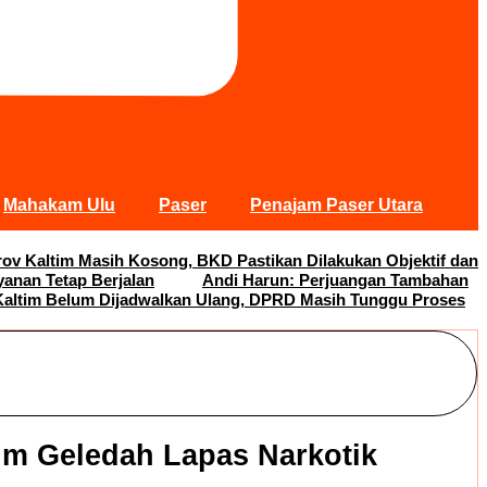
Mahakam Ulu
Paser
Penajam Paser Utara
rov Kaltim Masih Kosong, BKD Pastikan Dilakukan Objektif dan
yanan Tetap Berjalan
Andi Harun: Perjuangan Tambahan
altim Belum Dijadwalkan Ulang, DPRD Masih Tunggu Proses
im Geledah Lapas Narkotik