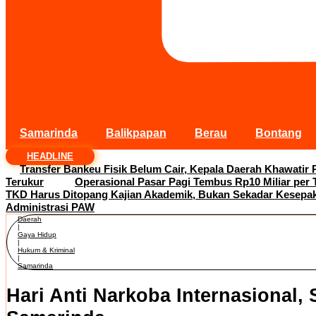
Samarinda
Balikpapan
Berau
Bontang
HEADLINE
Transfer Bankeu Fisik Belum Cair, Kepala Daerah Khawatir 
Terukur
Operasional Pasar Pagi Tembus Rp10 Miliar per
TKD Harus Ditopang Kajian Akademik, Bukan Sekadar Kesepaka
Administrasi PAW
Daerah
|
Gaya Hidup
|
Hukum & Kriminal
|
Samarinda
Hari Anti Narkoba Internasional