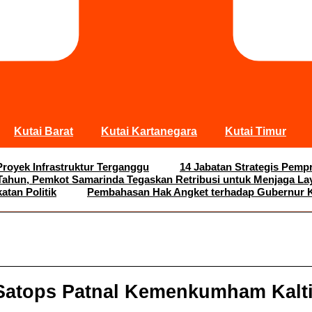
Kutai Barat
Kutai Kartanegara
Kutai Timur
Proyek Infrastruktur Terganggu
14 Jabatan Strategis Pemp
 Tahun, Pemkot Samarinda Tegaskan Retribusi untuk Menjaga La
tan Politik
Pembahasan Hak Angket terhadap Gubernur K
, Satops Patnal Kemenkumham Kalt