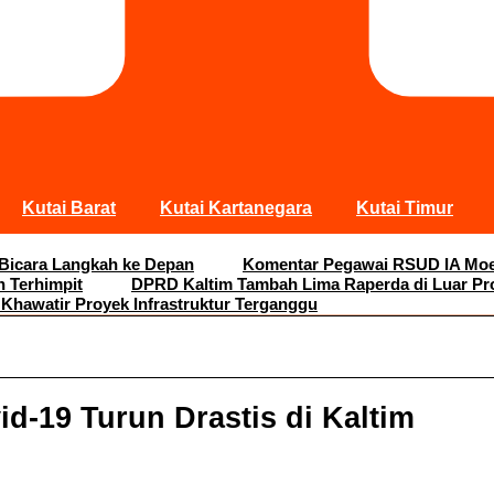
Kutai Barat
Kutai Kartanegara
Kutai Timur
 Bicara Langkah ke Depan
Komentar Pegawai RSUD IA Moei
n Terhimpit
DPRD Kaltim Tambah Lima Raperda di Luar Pr
 Khawatir Proyek Infrastruktur Terganggu
d-19 Turun Drastis di Kaltim