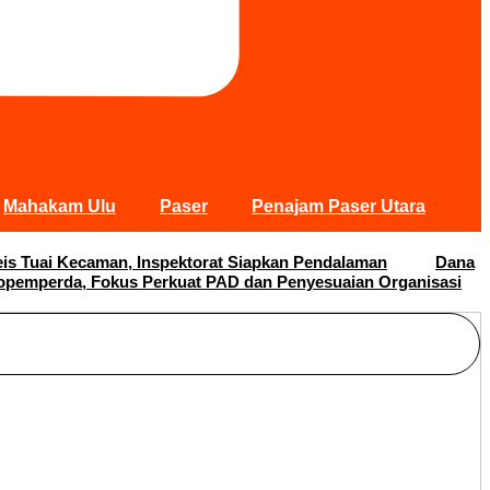
Mahakam Ulu
Paser
Penajam Paser Utara
s Tuai Kecaman, Inspektorat Siapkan Pendalaman
Dana
opemperda, Fokus Perkuat PAD dan Penyesuaian Organisasi