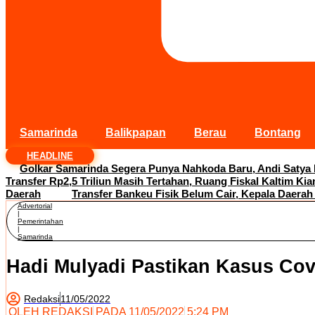
Samarinda
Balikpapan
Berau
Bontang
HEADLINE
Golkar Samarinda Segera Punya Nahkoda Baru, Andi Satya
Transfer Rp2,5 Triliun Masih Tertahan, Ruang Fiskal Kaltim Kia
Daerah
Transfer Bankeu Fisik Belum Cair, Kepala Daerah
Advertorial
|
Pemerintahan
|
Samarinda
Hadi Mulyadi Pastikan Kasus Covi
Redaksi
11/05/2022
OLEH
REDAKSI
PADA
11/05/2022
5:24 PM