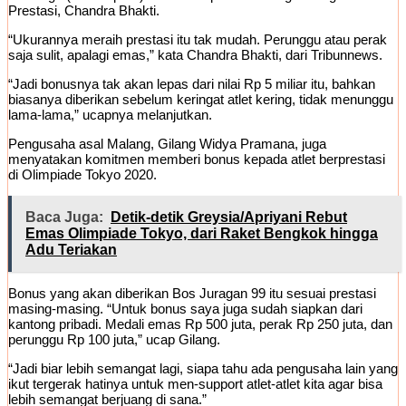
Prestasi, Chandra Bhakti.
“Ukurannya meraih prestasi itu tak mudah. Perunggu atau perak
saja sulit, apalagi emas,” kata Chandra Bhakti, dari Tribunnews.
“Jadi bonusnya tak akan lepas dari nilai Rp 5 miliar itu, bahkan
biasanya diberikan sebelum keringat atlet kering, tidak menunggu
lama-lama,” ucapnya melanjutkan.
Pengusaha asal Malang, Gilang Widya Pramana, juga
menyatakan komitmen memberi bonus kepada atlet berprestasi
di Olimpiade Tokyo 2020.
Baca Juga:
Detik-detik Greysia/Apriyani Rebut
Emas Olimpiade Tokyo, dari Raket Bengkok hingga
Adu Teriakan
Bonus yang akan diberikan Bos Juragan 99 itu sesuai prestasi
masing-masing. “Untuk bonus saya juga sudah siapkan dari
kantong pribadi. Medali emas Rp 500 juta, perak Rp 250 juta, dan
perunggu Rp 100 juta,” ucap Gilang.
“Jadi biar lebih semangat lagi, siapa tahu ada pengusaha lain yang
ikut tergerak hatinya untuk men-support atlet-atlet kita agar bisa
lebih semangat berjuang di sana.”