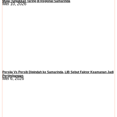
Mulai Tunjukkan Taring di Regional Samarinda
Mei 10, 2026
Persija Vs Persib Dipindah ke Samarinda, LIB Sebut Faktor Keamanan Jadi
Pertimbangan
Mei 6, 2026