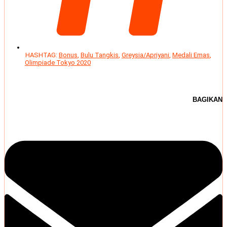
HASHTAG:
Bonus
,
Bulu Tangkis
,
Greysia/Apriyani
,
Medali Emas
,
Olimpiade Tokyo 2020
BAGIKAN