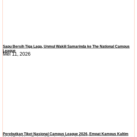
Sapu Bersih Tiga Laga, Unmul Wakili Samarinda ke The National Campus
League
Mei 11, 2026
Perebutkan Tiket Nasional Campus League 2026, Empat Kampus Kaltim