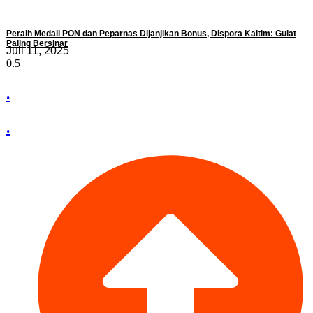
Peraih Medali PON dan Peparnas Dijanjikan Bonus, Dispora Kaltim: Gulat
Paling Bersinar
Juli 11, 2025
.
.