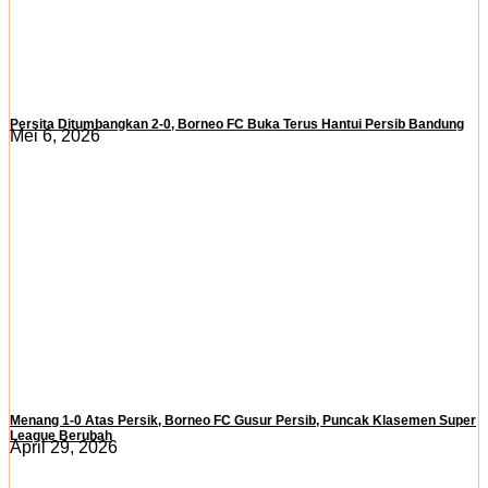
Persita Ditumbangkan 2-0, Borneo FC Buka Terus Hantui Persib Bandung
Mei 6, 2026
Menang 1-0 Atas Persik, Borneo FC Gusur Persib, Puncak Klasemen Super
League Berubah
April 29, 2026