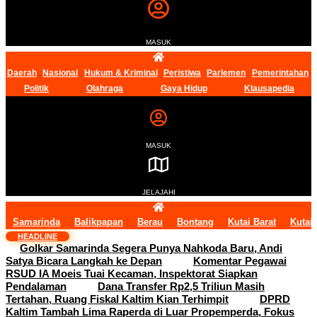
MASUK
Daerah
Nasional
Hukum & Kriminal
Peristiwa
Parlemen
Pemerintahan
Politik
Olahraga
Gaya Hidup
Klausapedia
MASUK
JELAJAHI
Samarinda
Balikpapan
Berau
Bontang
Kutai Barat
Kutai
HEADLINE
Golkar Samarinda Segera Punya Nahkoda Baru, Andi
Satya Bicara Langkah ke Depan
Komentar Pegawai
RSUD IA Moeis Tuai Kecaman, Inspektorat Siapkan
Pendalaman
Dana Transfer Rp2,5 Triliun Masih
Tertahan, Ruang Fiskal Kaltim Kian Terhimpit
DPRD
Kaltim Tambah Lima Raperda di Luar Propemperda, Fokus