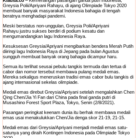
Klausa.co
– Kemenangan pasangan ganda putri Indonesia,
Greysia Polii/Apriyani Rahayu, di ajang Olimpiade Tokyo 2020
membuat banyak masyarakat Indonesia bahagia di tengah
beratnya menghadapi pandemi.
Meski berstatus non-unggulan, Greysia Polii/Apriyani
Rahayu justru sukses berdiri di podium kesatu dan
mengumandangkan lagu Indonesia Raya.
Kesuksesan Greysia/Apriyani mengibarkan bendera Merah Putih
diiringi lagu Indonesia Raya di Jepang pada bulan Agustus
sungguh membuat banyak orang bahagia dicampur haru.
Semua itu terlihat seusai pebulu tangkis termuda dan tertua di
cabor dan nomor tersebut membawa pulang medali emas.
Mereka sekaligus meneruskan tradisi emas cabor bulu tangkis di
ajang internasional sekelas olimpiade.
Medali emas direbut Greysia/Apriyani setelah mengalahkan Chen
Qing Chen/Jia Yi Fan dari China pada final ganda putri di
Musashino Forest Sport Plaza, Tokyo, Senin (2/8/2021).
Pasangan peringkat keenam dunia itu berhak membawa medali
emas usai menakulukkan Chen/Jia denga skor 21-19, 21-15.
Medali emas dari Greysia/Apriyani menjadi medali emas satu-
satunya yang diraih Kontingen Indonesia pada Olimpiade Tokyo
2020.