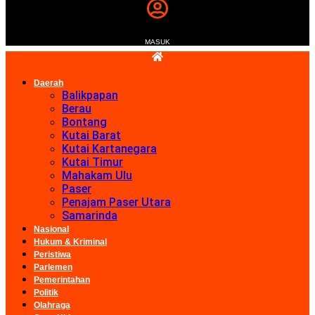
MASUK
Daerah
Balikpapan
Berau
Bontang
Kutai Barat
Kutai Kartanegara
Kutai Timur
Mahakam Ulu
Paser
Penajam Paser Utara
Samarinda
Nasional
Hukum & Kriminal
Peristiwa
Parlemen
Pemerintahan
Politik
Olahraga