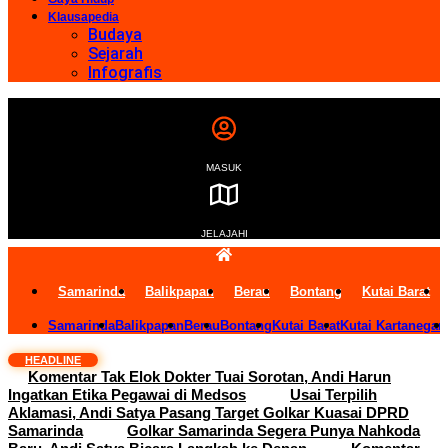
Klausapedia
Budaya
Sejarah
Infografis
MASUK
JELAJAHI
Samarinda
Balikpapan
Berau
Bontang
Kutai Barat
Samarinda
Balikpapan
Berau
Bontang
Kutai Barat
Kutai Kartanegar
HEADLINE
Komentar Tak Elok Dokter Tuai Sorotan, Andi Harun
Ingatkan Etika Pegawai di Medsos
Usai Terpilih
Aklamasi, Andi Satya Pasang Target Golkar Kuasai DPRD
Samarinda
Golkar Samarinda Segera Punya Nahkoda