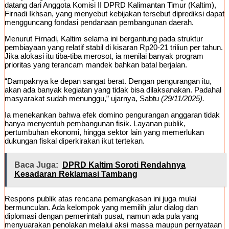
datang dari Anggota Komisi II DPRD Kalimantan Timur (Kaltim),
Firnadi Ikhsan, yang menyebut kebijakan tersebut diprediksi dapat
mengguncang fondasi pendanaan pembangunan daerah.
Menurut Firnadi, Kaltim selama ini bergantung pada struktur
pembiayaan yang relatif stabil di kisaran Rp20-21 triliun per tahun.
Jika alokasi itu tiba-tiba merosot, ia menilai banyak program
prioritas yang terancam mandek bahkan batal berjalan.
“Dampaknya ke depan sangat berat. Dengan pengurangan itu,
akan ada banyak kegiatan yang tidak bisa dilaksanakan. Padahal
masyarakat sudah menunggu,” ujarnya, Sabtu
(29/11/2025).
Ia menekankan bahwa efek domino pengurangan anggaran tidak
hanya menyentuh pembangunan fisik. Layanan publik,
pertumbuhan ekonomi, hingga sektor lain yang memerlukan
dukungan fiskal diperkirakan ikut tertekan.
Baca Juga:
DPRD Kaltim Soroti Rendahnya
Kesadaran Reklamasi Tambang
Respons publik atas rencana pemangkasan ini juga mulai
bermunculan. Ada kelompok yang memilih jalur dialog dan
diplomasi dengan pemerintah pusat, namun ada pula yang
menyuarakan penolakan melalui aksi massa maupun pernyataan