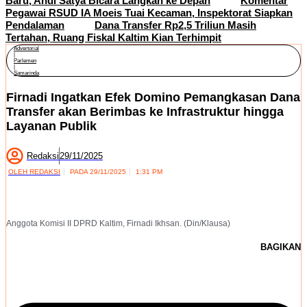
Baru, Andi Satya Bicara Langkah ke Depan
Komentar
Pegawai RSUD IA Moeis Tuai Kecaman, Inspektorat Siapkan
Pendalaman
Dana Transfer Rp2,5 Triliun Masih
Tertahan, Ruang Fiskal Kaltim Kian Terhimpit
Advertorial
|
Parlemen
|
Samarinda
Firnadi Ingatkan Efek Domino Pemangkasan Dana
Transfer akan Berimbas ke Infrastruktur hingga
Layanan Publik
Redaksi
29/11/2025
OLEH
REDAKSI
PADA
29/11/2025
1:31 PM
Anggota Komisi II DPRD Kaltim, Firnadi Ikhsan. (Din/Klausa)
BAGIKAN