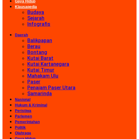
Gaya Hidup
Klausapedia
Budaya
Sejarah
Infografis
Daerah
Balikpapan
Berau
Bontang
Kutai Barat
Kutai Kartanegara
Kutai Timur
Mahakam Ulu
Paser
Penajam Paser Utara
Samarinda
Nasional
Hukum & Kriminal
Peristiwa
Parlemen
Pemerintahan
Politik
Olahraga
Gaya Hidup