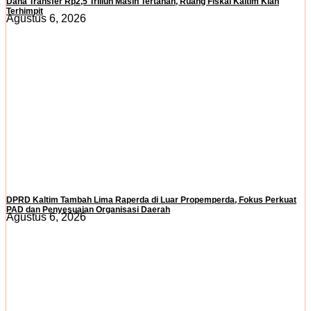
Dana Transfer Rp2,5 Triliun Masih Tertahan, Ruang Fiskal Kaltim Kian
Terhimpit
Agustus 6, 2026
DPRD Kaltim Tambah Lima Raperda di Luar Propemperda, Fokus Perkuat
PAD dan Penyesuaian Organisasi Daerah
Agustus 6, 2026