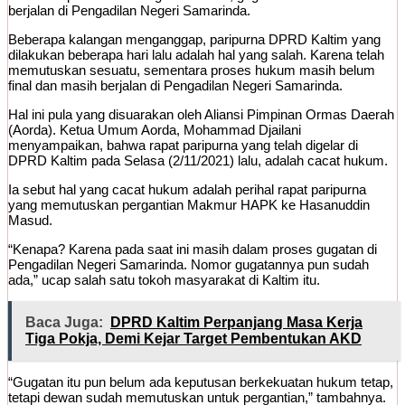
berjalan di Pengadilan Negeri Samarinda.
Beberapa kalangan menganggap, paripurna DPRD Kaltim yang
dilakukan beberapa hari lalu adalah hal yang salah. Karena telah
memutuskan sesuatu, sementara proses hukum masih belum
final dan masih berjalan di Pengadilan Negeri Samarinda.
Hal ini pula yang disuarakan oleh Aliansi Pimpinan Ormas Daerah
(Aorda). Ketua Umum Aorda, Mohammad Djailani
menyampaikan, bahwa rapat paripurna yang telah digelar di
DPRD Kaltim pada Selasa (2/11/2021) lalu, adalah cacat hukum.
Ia sebut hal yang cacat hukum adalah perihal rapat paripurna
yang memutuskan pergantian Makmur HAPK ke Hasanuddin
Masud.
“Kenapa? Karena pada saat ini masih dalam proses gugatan di
Pengadilan Negeri Samarinda. Nomor gugatannya pun sudah
ada,” ucap salah satu tokoh masyarakat di Kaltim itu.
Baca Juga:
DPRD Kaltim Perpanjang Masa Kerja
Tiga Pokja, Demi Kejar Target Pembentukan AKD
“Gugatan itu pun belum ada keputusan berkekuatan hukum tetap,
tetapi dewan sudah memutuskan untuk pergantian,” tambahnya.