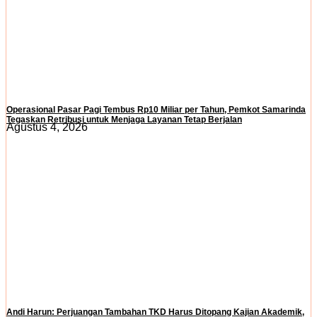
Operasional Pasar Pagi Tembus Rp10 Miliar per Tahun, Pemkot Samarinda
Tegaskan Retribusi untuk Menjaga Layanan Tetap Berjalan
Agustus 4, 2026
Andi Harun: Perjuangan Tambahan TKD Harus Ditopang Kajian Akademik,