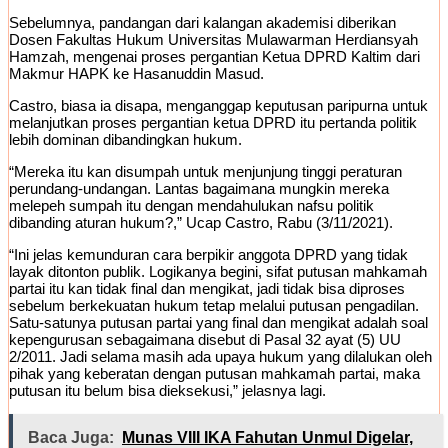
Sebelumnya, pandangan dari kalangan akademisi diberikan
Dosen Fakultas Hukum Universitas Mulawarman Herdiansyah
Hamzah, mengenai proses pergantian Ketua DPRD Kaltim dari
Makmur HAPK ke Hasanuddin Masud.
Castro, biasa ia disapa, menganggap keputusan paripurna untuk
melanjutkan proses pergantian ketua DPRD itu pertanda politik
lebih dominan dibandingkan hukum.
“Mereka itu kan disumpah untuk menjunjung tinggi peraturan
perundang-undangan. Lantas bagaimana mungkin mereka
melepeh sumpah itu dengan mendahulukan nafsu politik
dibanding aturan hukum?,” Ucap Castro, Rabu (3/11/2021).
“Ini jelas kemunduran cara berpikir anggota DPRD yang tidak
layak ditonton publik. Logikanya begini, sifat putusan mahkamah
partai itu kan tidak final dan mengikat, jadi tidak bisa diproses
sebelum berkekuatan hukum tetap melalui putusan pengadilan.
Satu-satunya putusan partai yang final dan mengikat adalah soal
kepengurusan sebagaimana disebut di Pasal 32 ayat (5) UU
2/2011. Jadi selama masih ada upaya hukum yang dilalukan oleh
pihak yang keberatan dengan putusan mahkamah partai, maka
putusan itu belum bisa dieksekusi,” jelasnya lagi.
Baca Juga:
Munas VIII IKA Fahutan Unmul Digelar,