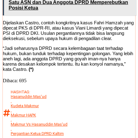
Satu ASN dan Dua Anggota DPRD Memperebutkan
Posisi Ketua
Dijelaskan Castro, contoh kongkritnya kasus Fahri Hamzah yang
dipecat PKS di DPR-RI, atau kasus Viani Limardi yang dipecat
PSI di DPRD DKI. Usulan pergantiannya tidak bisa langsung
dieksekusi, sebelum upaya hukum di pengadilan clear.
“Jadi seharusnya DPRD secara kelembagaan taat terhadap
hukum, bukan tunduk terhadap kepentingan golongan. Yang lebih
aneh lagi, ada anggota DPRD yang goyah iman-nya hanya
karena desakan kelompok tertentu. Itu kan konyol namanya,”
kata Castro.
(*)
Dibaca:
695
HASHTAG:
Hasanuddin Mas'ud
,
Kudeta Makmur
,
Makmur HAPK
,
Makmur Vs Hasanuddin Mas'ud
,
Pergantian Ketua DPRD Kaltim