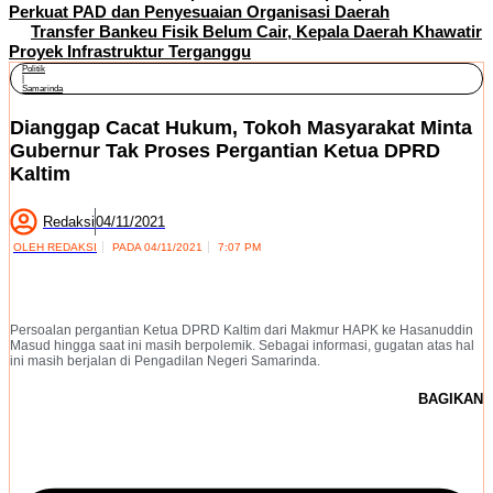
Perkuat PAD dan Penyesuaian Organisasi Daerah
Transfer Bankeu Fisik Belum Cair, Kepala Daerah Khawatir
Proyek Infrastruktur Terganggu
Politik
|
Samarinda
Dianggap Cacat Hukum, Tokoh Masyarakat Minta
Gubernur Tak Proses Pergantian Ketua DPRD
Kaltim
Redaksi
04/11/2021
OLEH
REDAKSI
PADA
04/11/2021
7:07 PM
Persoalan pergantian Ketua DPRD Kaltim dari Makmur HAPK ke Hasanuddin
Masud hingga saat ini masih berpolemik. Sebagai informasi, gugatan atas hal
ini masih berjalan di Pengadilan Negeri Samarinda.
BAGIKAN