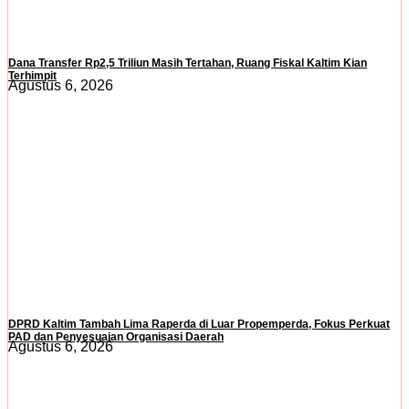
Dana Transfer Rp2,5 Triliun Masih Tertahan, Ruang Fiskal Kaltim Kian
Terhimpit
Agustus 6, 2026
DPRD Kaltim Tambah Lima Raperda di Luar Propemperda, Fokus Perkuat
PAD dan Penyesuaian Organisasi Daerah
Agustus 6, 2026