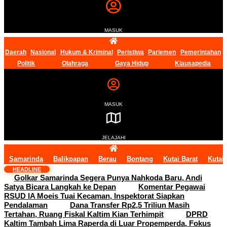
MASUK
Daerah
Nasional
Hukum & Kriminal
Peristiwa
Parlemen
Pemerintahan
Politik
Olahraga
Gaya Hidup
Klausapedia
MASUK
JELAJAHI
Samarinda
Balikpapan
Berau
Bontang
Kutai Barat
Kutai
HEADLINE
Golkar Samarinda Segera Punya Nahkoda Baru, Andi
Satya Bicara Langkah ke Depan
Komentar Pegawai
RSUD IA Moeis Tuai Kecaman, Inspektorat Siapkan
Pendalaman
Dana Transfer Rp2,5 Triliun Masih
Tertahan, Ruang Fiskal Kaltim Kian Terhimpit
DPRD
Kaltim Tambah Lima Raperda di Luar Propemperda, Fokus