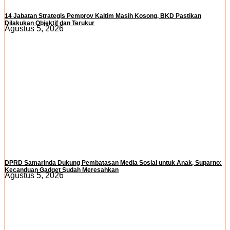
14 Jabatan Strategis Pemprov Kaltim Masih Kosong, BKD Pastikan
Dilakukan Objektif dan Terukur
Agustus 5, 2026
DPRD Samarinda Dukung Pembatasan Media Sosial untuk Anak, Suparno:
Kecanduan Gadget Sudah Meresahkan
Agustus 5, 2026