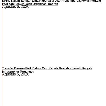
DPRD Kaltim Tambah Lima Raperda di Luar Propemperda, Fokus Perkuat
PAD dan Penyesuaian Organisasi Daerah
Agustus 6, 2026
Transfer Bankeu Fisik Belum Cair, Kepala Daerah Khawatir Proyek
Infrastruktur Terganggu
Agustus 5, 2026