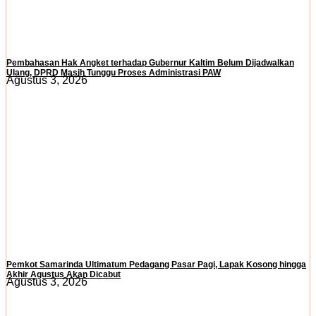
Pembahasan Hak Angket terhadap Gubernur Kaltim Belum Dijadwalkan
Ulang, DPRD Masih Tunggu Proses Administrasi PAW
Agustus 3, 2026
Pemkot Samarinda Ultimatum Pedagang Pasar Pagi, Lapak Kosong hingga
Akhir Agustus Akan Dicabut
Agustus 3, 2026