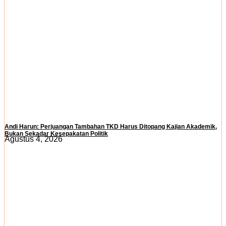
Andi Harun: Perjuangan Tambahan TKD Harus Ditopang Kajian Akademik,
Bukan Sekadar Kesepakatan Politik
Agustus 4, 2026