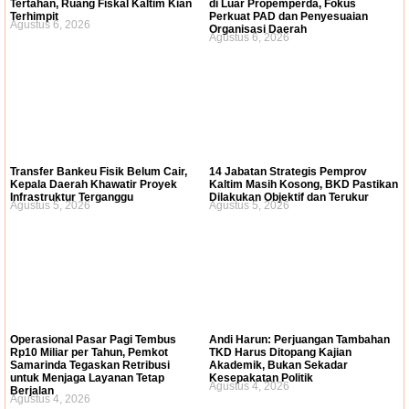
Tertahan, Ruang Fiskal Kaltim Kian
di Luar Propemperda, Fokus
Terhimpit
Perkuat PAD dan Penyesuaian
Agustus 6, 2026
Organisasi Daerah
Agustus 6, 2026
Transfer Bankeu Fisik Belum Cair,
14 Jabatan Strategis Pemprov
Kepala Daerah Khawatir Proyek
Kaltim Masih Kosong, BKD Pastikan
Infrastruktur Terganggu
Dilakukan Objektif dan Terukur
Agustus 5, 2026
Agustus 5, 2026
Operasional Pasar Pagi Tembus
Andi Harun: Perjuangan Tambahan
Rp10 Miliar per Tahun, Pemkot
TKD Harus Ditopang Kajian
Samarinda Tegaskan Retribusi
Akademik, Bukan Sekadar
untuk Menjaga Layanan Tetap
Kesepakatan Politik
Agustus 4, 2026
Berjalan
Agustus 4, 2026