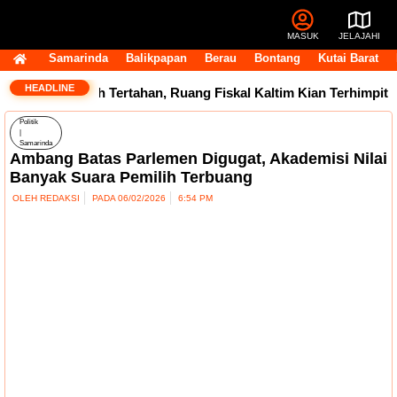
MASUK
JELAJAHI
Samarinda
Balikpapan
Berau
Bontang
Kutai Barat
HEADLINE
5 Triliun Masih Tertahan, Ruang Fiskal Kaltim Kian Terhimpit
Politik
|
Samarinda
Ambang Batas Parlemen Digugat, Akademisi Nilai
Banyak Suara Pemilih Terbuang
OLEH
REDAKSI
PADA
06/02/2026
6:54 PM