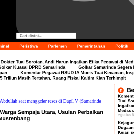
minal
Peristiwa
Parlemen
Pemerintahan
Politik
Dokter Tuai Sorotan, Andi Harun Ingatkan Etika Pegawai di Me
 Golkar Kuasai DPRD Samarinda
Golkar Samarinda Segera 
epan
Komentar Pegawai RSUD IA Moeis Tuai Kecaman, Ins
5 Triliun Masih Tertahan, Ruang Fiskal Kaltim Kian Terhimpit
Be
Komenta
Tuai So
Ingatka
Medsos
 Warga Sempaja Utara, Usulan Perbaikan
Agustus 8
 Musrenbang
Kejagun
Dugaan
Kejari s