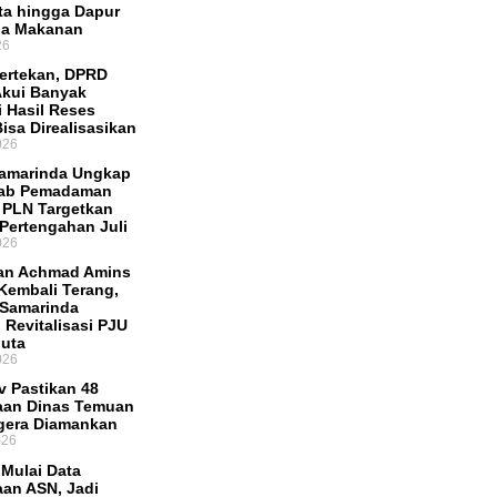
ata hingga Dapur
ia Makanan
26
Tertekan, DPRD
Akui Banyak
i Hasil Reses
isa Direalisasikan
026
amarinda Ungkap
ab Pemadaman
r, PLN Targetkan
 Pertengahan Juli
026
an Achmad Amins
Kembali Terang,
 Samarinda
 Revitalisasi PJU
uta
026
 Pastikan 48
aan Dinas Temuan
gera Diamankan
026
Mulai Data
an ASN, Jadi