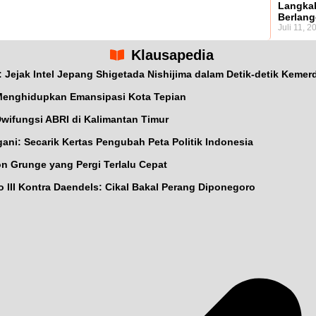
Langkah
Berlan
Juli 11, 2
Klausapedia
ejak Intel Jepang Shigetada Nishijima dalam Detik-detik Kemer
Menghidupkan Emansipasi Kota Tepian
wifungsi ABRI di Kalimantan Timur
ani: Secarik Kertas Pengubah Peta Politik Indonesia
on Grunge yang Pergi Terlalu Cepat
 III Kontra Daendels: Cikal Bakal Perang Diponegoro