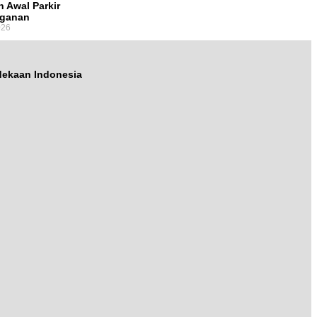
 Awal Parkir
gganan
026
dekaan Indonesia