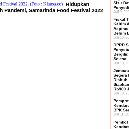
Sisir D
Hidupkan
Penyed
h Pandemi, Samarinda Food Festival 2022
Juli 9, 20
Fiskal 
Kaltim 
Aspiras
Belum B
Juli 10, 2
DPRD S
Penyeb
Bergili
Selesai
Juli 10, 2
Jembat
Segera 
Dishub
Siapkan
Rp900 J
Juli 10, 2
Pemprov
Kendar
BPK Se
Juli 11, 2
Pemkot 
Kendara