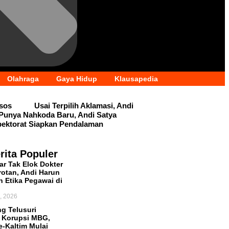
Olahraga
Gaya Hidup
Klausapedia
dsos
Usai Terpilih Aklamasi, Andi
Punya Nahkoda Baru, Andi Satya
pektorat Siapkan Pendalaman
rita Populer
r Tak Elok Dokter
rotan, Andi Harun
n Etika Pegawai di
, 2026
g Telusuri
 Korupsi MBG,
e-Kaltim Mulai