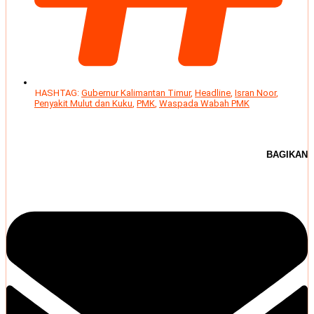
HASHTAG:
Gubernur Kalimantan Timur
,
Headline
,
Isran Noor
,
Penyakit Mulut dan Kuku
,
PMK
,
Waspada Wabah PMK
BAGIKAN