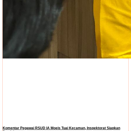
Komentar Pegawai RSUD IA Moeis Tuai Kecaman, Inspektorat Siapkan