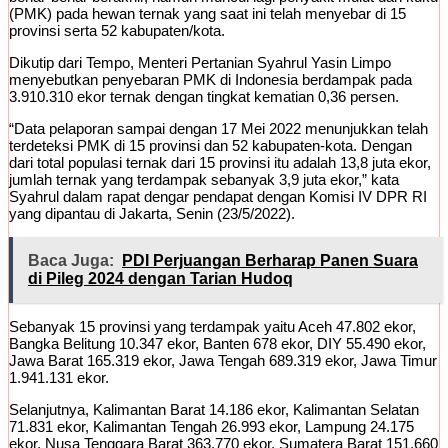
(PMK) pada hewan ternak yang saat ini telah menyebar di 15
provinsi serta 52 kabupaten/kota.
Dikutip dari Tempo, Menteri Pertanian Syahrul Yasin Limpo
menyebutkan penyebaran PMK di Indonesia berdampak pada
3.910.310 ekor ternak dengan tingkat kematian 0,36 persen.
“Data pelaporan sampai dengan 17 Mei 2022 menunjukkan telah
terdeteksi PMK di 15 provinsi dan 52 kabupaten-kota. Dengan
dari total populasi ternak dari 15 provinsi itu adalah 13,8 juta ekor,
jumlah ternak yang terdampak sebanyak 3,9 juta ekor,” kata
Syahrul dalam rapat dengar pendapat dengan Komisi IV DPR RI
yang dipantau di Jakarta, Senin (23/5/2022).
Baca Juga:
PDI Perjuangan Berharap Panen Suara
di Pileg 2024 dengan Tarian Hudoq
Sebanyak 15 provinsi yang terdampak yaitu Aceh 47.802 ekor,
Bangka Belitung 10.347 ekor, Banten 678 ekor, DIY 55.490 ekor,
Jawa Barat 165.319 ekor, Jawa Tengah 689.319 ekor, Jawa Timur
1.941.131 ekor.
Selanjutnya, Kalimantan Barat 14.186 ekor, Kalimantan Selatan
71.831 ekor, Kalimantan Tengah 26.993 ekor, Lampung 24.175
ekor, Nusa Tenggara Barat 363.770 ekor, Sumatera Barat 151.660