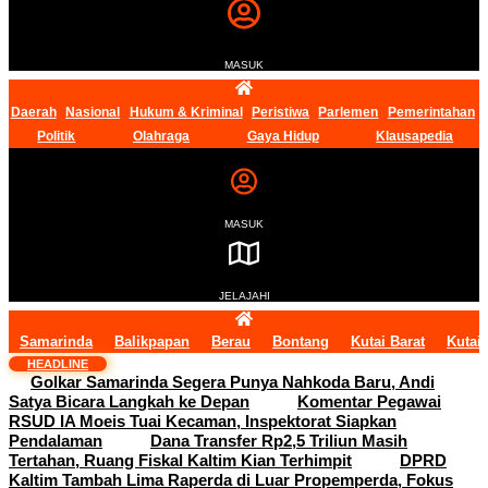
MASUK
Daerah
Nasional
Hukum & Kriminal
Peristiwa
Parlemen
Pemerintahan
Politik
Olahraga
Gaya Hidup
Klausapedia
MASUK
JELAJAHI
Samarinda
Balikpapan
Berau
Bontang
Kutai Barat
Kutai
HEADLINE
Golkar Samarinda Segera Punya Nahkoda Baru, Andi
Satya Bicara Langkah ke Depan
Komentar Pegawai
RSUD IA Moeis Tuai Kecaman, Inspektorat Siapkan
Pendalaman
Dana Transfer Rp2,5 Triliun Masih
Tertahan, Ruang Fiskal Kaltim Kian Terhimpit
DPRD
Kaltim Tambah Lima Raperda di Luar Propemperda, Fokus