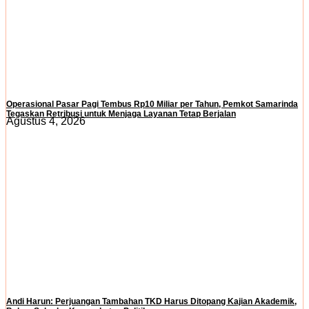
Operasional Pasar Pagi Tembus Rp10 Miliar per Tahun, Pemkot Samarinda
Tegaskan Retribusi untuk Menjaga Layanan Tetap Berjalan
Agustus 4, 2026
Andi Harun: Perjuangan Tambahan TKD Harus Ditopang Kajian Akademik,