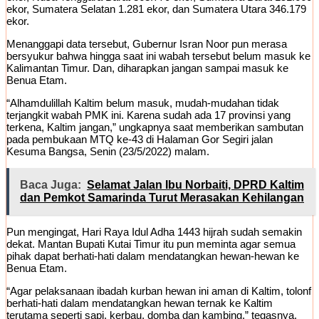
ekor, Sumatera Selatan 1.281 ekor, dan Sumatera Utara 346.179
ekor.
Menanggapi data tersebut, Gubernur Isran Noor pun merasa
bersyukur bahwa hingga saat ini wabah tersebut belum masuk ke
Kalimantan Timur. Dan, diharapkan jangan sampai masuk ke
Benua Etam.
“Alhamdulillah Kaltim belum masuk, mudah-mudahan tidak
terjangkit wabah PMK ini. Karena sudah ada 17 provinsi yang
terkena, Kaltim jangan,” ungkapnya saat memberikan sambutan
pada pembukaan MTQ ke-43 di Halaman Gor Segiri jalan
Kesuma Bangsa, Senin (23/5/2022) malam.
Baca Juga:
Selamat Jalan Ibu Norbaiti, DPRD Kaltim
dan Pemkot Samarinda Turut Merasakan Kehilangan
Pun mengingat, Hari Raya Idul Adha 1443 hijrah sudah semakin
dekat. Mantan Bupati Kutai Timur itu pun meminta agar semua
pihak dapat berhati-hati dalam mendatangkan hewan-hewan ke
Benua Etam.
“Agar pelaksanaan ibadah kurban hewan ini aman di Kaltim, tolonf
berhati-hati dalam mendatangkan hewan ternak ke Kaltim
terutama seperti sapi, kerbau, domba dan kambing,” tegasnya.