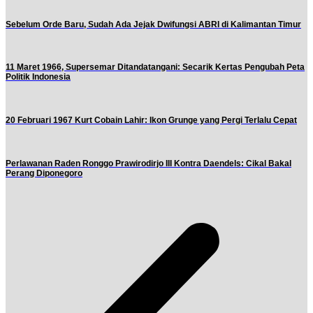
Sebelum Orde Baru, Sudah Ada Jejak Dwifungsi ABRI di Kalimantan Timur
11 Maret 1966, Supersemar Ditandatangani: Secarik Kertas Pengubah Peta
Politik Indonesia
20 Februari 1967 Kurt Cobain Lahir: Ikon Grunge yang Pergi Terlalu Cepat
Perlawanan Raden Ronggo Prawirodirjo III Kontra Daendels: Cikal Bakal
Perang Diponegoro