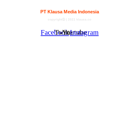
Kontak
Redaksi
Tentang
Pedoman Media Siber
PT Klausa Media Indonesia
copyrightⓑ | 2021 klausa.co
Facebook
Twitter
Youtube
Instagram