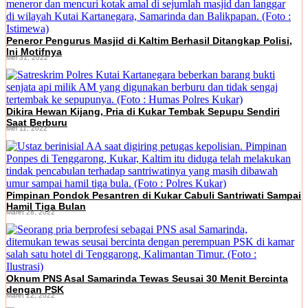
Peneror Pengurus Masjid di Kaltim Berhasil Ditangkap Polisi,
Ini Motifnya
Mei 31, 2022
Dikira Hewan Kijang, Pria di Kukar Tembak Sepupu Sendiri
Saat Berburu
Mei 11, 2022
Pimpinan Pondok Pesantren di Kukar Cabuli Santriwati Sampai
Hamil Tiga Bulan
Maret 28, 2022
Oknum PNS Asal Samarinda Tewas Seusai 30 Menit Bercinta
dengan PSK
Maret 22, 2022