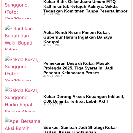
Kukar Bidik Gelar Juara Umum MTQ
Kosong, BKD Pastikan Dilakukan Objektif dan
Kaltim untuk Ketujuh Kalinya, Sekda
Tegaskan Komitmen Tanpa Peserta Impor
Terukur
Juni 24, 2025
Operasional Pasar Pagi Tembus
Rp10 Miliar per Tahun, Pemkot Samarinda
Aulia-Rendi Resmi Pimpin Kukar,
Gubernur Harum Ingatkan Bahaya
Tegaskan Retribusi untuk Menjaga Layanan
Korupsi
Juni 23, 2025
Tetap Berjalan
Pemekaran Desa di Kukar Masuk
Prolegda 2025, Tiga Syarat Ini Jadi
Penentu Kelancaran Proses
Juni 21, 2025
Kukar Dorong Akses Keuangan Inklusif,
OJK Diminta Terlibat Lebih Aktif
Juni 11, 2025
Edukasi Sampah Jadi Strategi Kukar
Hadapi Krisis Lingkungan