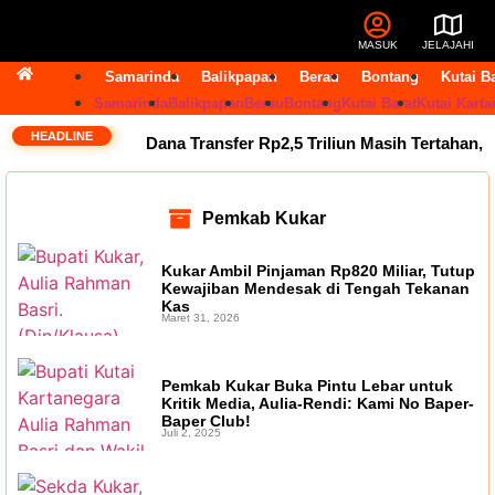
MASUK
JELAJAHI
Samarinda
Balikpapan
Berau
Bontang
Kutai B
Samarinda
Balikpapan
Berau
Bontang
Kutai Barat
Kutai Karta
HEADLINE
Dana Transfer Rp2,5 Triliun Masih Tertahan,
Ruang Fiskal Kaltim Kian Terhimpit
DPRD
Pemkab Kukar
Kaltim Tambah Lima Raperda di Luar
Kukar Ambil Pinjaman Rp820 Miliar, Tutup
Propemperda, Fokus Perkuat PAD dan
Kewajiban Mendesak di Tengah Tekanan
Kas
Maret 31, 2026
Penyesuaian Organisasi Daerah
Transfer
Bankeu Fisik Belum Cair, Kepala Daerah
Pemkab Kukar Buka Pintu Lebar untuk
Kritik Media, Aulia-Rendi: Kami No Baper-
Khawatir Proyek Infrastruktur Terganggu
Baper Club!
Juli 2, 2025
14 Jabatan Strategis Pemprov Kaltim Masih