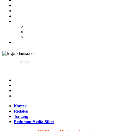
Olahraga
Gaya Hidup
Parlemen
Pemerintahan
Klausapedia
Budaya
Sejarah
Infografis
Advertorial
Afiliasi :
Kontak
Redaksi
Tentang
Pedoman Media Siber
Kontak
Redaksi
Tentang
Pedoman Media Siber