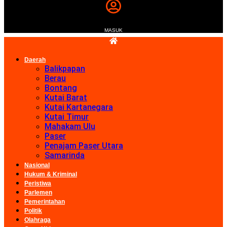
MASUK
Daerah
Balikpapan
Berau
Bontang
Kutai Barat
Kutai Kartanegara
Kutai Timur
Mahakam Ulu
Paser
Penajam Paser Utara
Samarinda
Nasional
Hukum & Kriminal
Peristiwa
Parlemen
Pemerintahan
Politik
Olahraga