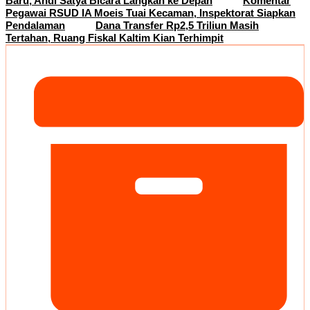
Baru, Andi Satya Bicara Langkah ke Depan
Komentar
Pegawai RSUD IA Moeis Tuai Kecaman, Inspektorat Siapkan
Pendalaman
Dana Transfer Rp2,5 Triliun Masih
Tertahan, Ruang Fiskal Kaltim Kian Terhimpit