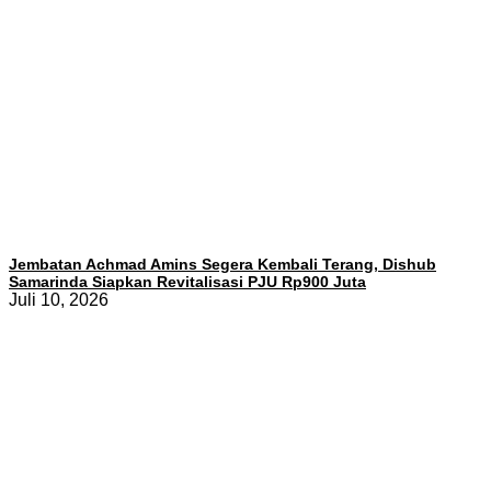
Jembatan Achmad Amins Segera Kembali Terang, Dishub
Samarinda Siapkan Revitalisasi PJU Rp900 Juta
Juli 10, 2026