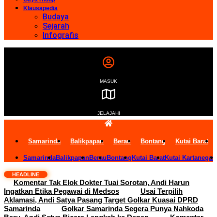
Klausapedia
Budaya
Sejarah
Infografis
MASUK
JELAJAHI
Samarinda
Balikpapan
Berau
Bontang
Kutai Barat
Samarinda
Balikpapan
Berau
Bontang
Kutai Barat
Kutai Kartanegar
HEADLINE
Komentar Tak Elok Dokter Tuai Sorotan, Andi Harun
Ingatkan Etika Pegawai di Medsos
Usai Terpilih
Aklamasi, Andi Satya Pasang Target Golkar Kuasai DPRD
Samarinda
Golkar Samarinda Segera Punya Nahkoda