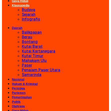
Gaya Hidup
Klausapedia
Budaya
Sejarah
Infografis
Daerah
Balikpapan
Berau
Bontang
Kutai Barat
Kutai Kartanegara
Kutai Timur
Mahakam Ulu
Paser
Penajam Paser Utara
Samarinda
Nasional
Hukum & Kriminal
Peristiwa
Parlemen
Pemerintahan
Politik
Olahraga
Gaya Hidup