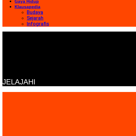
Gaya Hidup
Klausapedia
Budaya
Sejarah
Infografis
JELAJAHI