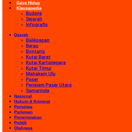
Gaya Hidup
Klausapedia
Budaya
Sejarah
Infografis
Daerah
Balikpapan
Berau
Bontang
Kutai Barat
Kutai Kartanegara
Kutai Timur
Mahakam Ulu
Paser
Penajam Paser Utara
Samarinda
Nasional
Hukum & Kriminal
Peristiwa
Parlemen
Pemerintahan
Politik
Olahraga