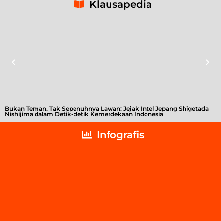
Klausapedia
Bukan Teman, Tak Sepenuhnya Lawan: Jejak Intel Jepang Shigetada
A
Nishijima dalam Detik-detik Kemerdekaan Indonesia
T
Infografis