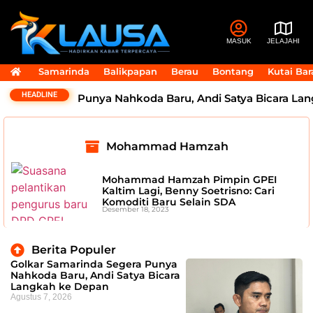
MASUK
JELAJAHI
Samarinda
Balikpapan
Berau
Bontang
Kutai Bar
HEADLINE
rinda Segera Punya Nahkoda Baru, Andi Satya Bicara Lan
Mohammad Hamzah
Mohammad Hamzah Pimpin GPEI
Kaltim Lagi, Benny Soetrisno: Cari
Komoditi Baru Selain SDA
Desember 18, 2023
Berita Populer
Golkar Samarinda Segera Punya
Nahkoda Baru, Andi Satya Bicara
Langkah ke Depan
Agustus 7, 2026